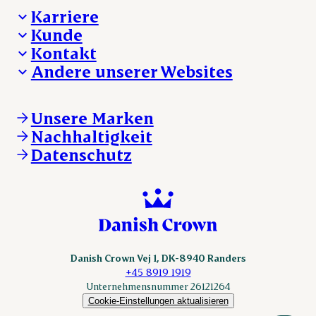
Karriere
Kunde
Deine Karriere bei Danish Crown
Kontakt
Aktuelle Jobangebote
Was wir anbieten
Andere unserer Websites
Danish Crown
Lebensmittelsicherheit
Aktuelles und Presse
Verkaufs- und Lieferbedingungen
Beanstandung
Danishcrownprofessional.com
Tierwohl
Whistleblower
DAT-Schaub.com
Unsere Marken
Sonstige Anfragen
ESS-FOOD.com
Nachhaltigkeit
KLS.se
Datenschutz
nordicspoor.com
scanhide.dk
sokolow.pl
Danish Crown Vej 1, DK-8940 Randers
+45 8919 1919
Unternehmensnummer 26121264
Cookie-Einstellungen aktualisieren