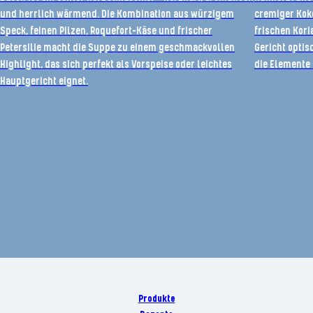
und herrlich wärmend. Die Kombination aus würzigem
cremiger Kok
Speck, feinen Pilzen, Roquefort-Käse und frischer
frischen Kori
Petersilie macht die Suppe zu einem geschmackvollen
Gericht opti
Highlight, das sich perfekt als Vorspeise oder leichtes
die Elemente
Hauptgericht eignet.
Produkte