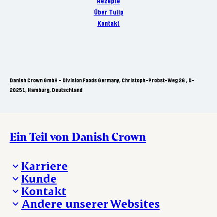
Rezepte
Über Tulip
Kontakt
Danish Crown GmbH - Division Foods Germany, Christoph-Probst-Weg 26 , D-
20251, Hamburg, Deutschland
Ein Teil von Danish Crown
Karriere
Kunde
Deine Karriere bei Danish Crown
Kontakt
Aktuelle Jobangebote
Was wir anbieten
Andere unserer Websites
Danish Crown
Lebensmittelsicherheit
Aktuelles und Presse
Verkaufs- und Lieferbedingungen