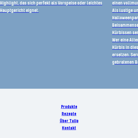
Highlight, das sich perfekt als Vorspeise oder leichtes
einen vollmu
Hauptgericht eignet.
Als lustige u
Halloweenpart
Beisammensei
Kürbissen ser
Wer eine Alte
Kürbis in die
ersetzen. Ser
gebratenen B
Produkte
Rezepte
Über Tulip
Kontakt