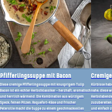
Pfifferlingssuppe mit Bacon
Cremige
Diese cremige Pfifferlingssuppe mit knusprigem Tulip
Kürbisse habe
Bacon ist ein echter Herbstklassiker – herzhaft, aromatisch
nahe, diese w
und herrlich wärmend. Die Kombination aus würzigem
Herbstabende
Speck, feinen Pilzen, Roquefort-Käse und frischer
zuzubereiten
Petersilie macht die Suppe zu einem geschmackvollen
und einfach z