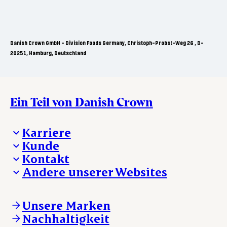
Danish Crown GmbH - Division Foods Germany, Christoph-Probst-Weg 26 , D-
20251, Hamburg, Deutschland
Ein Teil von Danish Crown
Karriere
Kunde
Deine Karriere bei Danish Crown
Kontakt
Aktuelle Jobangebote
Was wir anbieten
Andere unserer Websites
Danish Crown
Lebensmittelsicherheit
Aktuelles und Presse
Verkaufs- und Lieferbedingungen
Beanstandung
Danishcrownprofessional.com
Tierwohl
Whistleblower
DAT-Schaub.com
Unsere Marken
Sonstige Anfragen
ESS-FOOD.com
Nachhaltigkeit
KLS.se