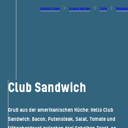
Danish Crown
Unsere Marken
Tulip
Rezepte
Club Sandwich
Gruß aus der amerikanischen Küche:
Hello
Club
Sandwich
. Bacon
, Putensteak, Salat, Tomate und