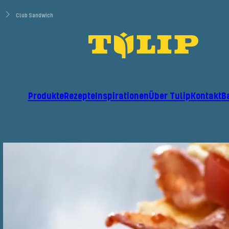
Club Sandwich
Produkte
Rezepte
Inspirationen
Über Tulip
Kontakt
B