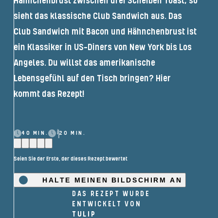
H
ä
hnchenbrust
zwischen drei Scheiben Toast, so
sieht das klassische
Club Sandwich
aus. Das
Club Sandwich
mit Bacon und Hähnchenbrust ist
ein Klassiker in US-Diners
von New York bis Los
Angeles
. Du willst das
amerikanische
Lebensgefühl auf den Tisch bringen? Hier
kommt das Rezept!
40 MIN.
20 MIN.
Seien Sie der Erste, der dieses Rezept bewertet
HALTE MEINEN BILDSCHIRM AN
DAS REZEPT WURDE
ENTWICKELT VON
TULIP