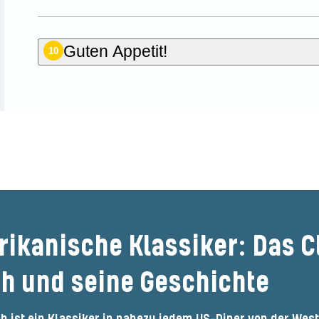
Guten Appetit!
10
ie der Erste, der dieses Rez
rikanische Klassiker: Das C
h und seine Geschichte