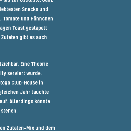
- bis zur Ostküste. Ganz
liebtesten Snacks und
t, Tomate und Hähnchen
Lagen Toast gestapelt
Zutaten gibt es auch
ziehbar. Eine Theorie
ty serviert wurde.
atoga Club-House in
gleichen Jahr tauchte
auf. Allerdings könnte
 stehen.
ren Zutaten-Mix und dem