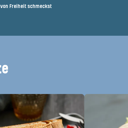
l von Freiheit schmeckst
te