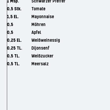
1 Msp.
Schwarzer Pfeffer
0,5 Stk.
Tomate
1,5 EL.
Mayonnaise
0,5
Möhren
0,5
Apfel
0,25 EL.
Weißweinessig
0,25 TL.
Dijonsenf
0,5 TL.
Weißzucker
0,5 TL.
Meersalz