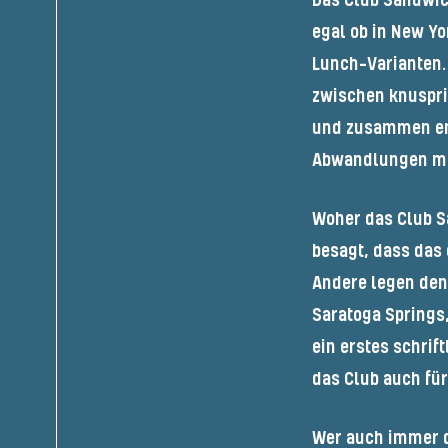
Das
Club Sandwi
egal ob in New Yo
Lunch-Varianten
zwischen knusprig
und zusammen ent
Abwandlungen mit
Woher das
Club 
besagt, dass das
Andere legen den
Saratoga Springs
ein erstes schrif
das Club auch fü
Wer auch immer d