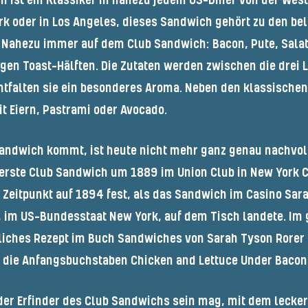
ch
ist ein Klassiker in nahezu jedem US-Diner von der West
rk oder in Los Angeles, dieses Sandwich gehört zu den be
. Nahezu immer auf dem
Club Sandwich: Bacon,
Pute, Sala
en Toast-Hälften. Die Zutaten werden zwischen die drei 
falten sie ein besonderes Aroma. Neben den klassischen 
 Eiern, Pastrami oder Avocado.
Sandwich
kommt, ist heute nicht mehr ganz genau nachvoll
 erste
Club Sandwich
um 1889 im Union Club in New York Ci
 Zeitpunkt auf 1894 fest, als das Sandwich im Casino Sar
, im US-Bundesstaat New York, auf dem Tisch landete. Im 
tliches Rezept im Buch
Sandwiches
von Sarah Tyson Rorer 
r die Anfangsbuchstaben Chicken and Lettuce Under Bacon
er Erfinder des
Club Sandwichs
sein mag, mit dem lecke