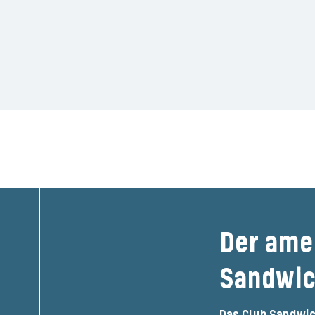
Seien S
Der ame
Sandwic