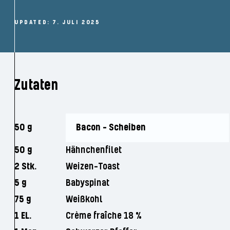
UPDATED: 7. JULI 2025
Zutaten
50 g
Bacon - Scheiben
50 g
Hähnchenfilet
2 Stk.
Weizen-Toast
5 g
Babyspinat
75 g
Weißkohl
1 EL.
Crème fraîche 18 %