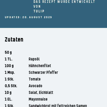
DAS REZEPT WURDE ENTWICKELT
VON
TULIP
UPDATED: 20. AUGUST 2025
Zutaten
50 g
1 TL.
Rapsöl
100 g
Hähnchenfilet
1 Msp.
Schwarzer Pfeffer
1 Stk.
Tomate
0,5 Stk.
Avocado
10 g
Salat, Eichblatt
1 EL.
Mayonnaise
1 Stk.
Sandwichbrot mit fettreichen Samen