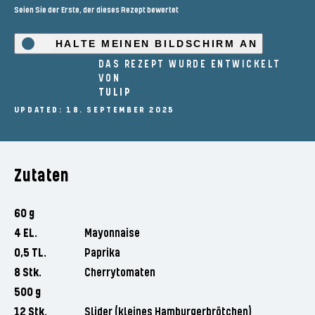
Seien Sie der Erste, der dieses Rezept bewertet
HALTE MEINEN BILDSCHIRM AN
DAS REZEPT WURDE ENTWICKELT
VON
TULIP
UPDATED: 18. SEPTEMBER 2025
Zutaten
60 g
4 EL.
Mayonnaise
0,5 TL.
Paprika
8 Stk.
Cherrytomaten
500 g
12 Stk.
Slider (kleines Hamburgerbrötchen)