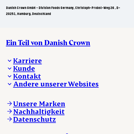
Danish Crown GmbH - Division Foods Germany, Christoph-Probst-Weg 26 , D-
20251, Hamburg, Deutschland
Ein Teil von Danish Crown
Karriere
Kunde
Deine Karriere bei Danish Crown
Kontakt
Aktuelle Jobangebote
Was wir anbieten
Andere unserer Websites
Danish Crown
Lebensmittelsicherheit
Aktuelles und Presse
Verkaufs- und Lieferbedingungen
Beanstandung
Danishcrownprofessional.com
Tierwohl
Whistleblower
DAT-Schaub.com
Unsere Marken
Sonstige Anfragen
ESS-FOOD.com
Nachhaltigkeit
KLS.se
Datenschutz
nordicspoor.com
scanhide.dk
sokolow.pl