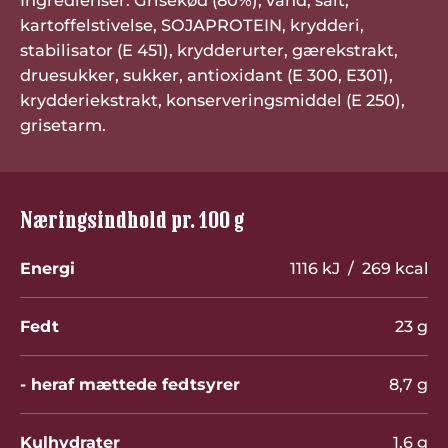
Ingredienser: Grisekød (80%), vand, salt,
kartoffelstivelse, SOJAPROTEIN, krydderi,
stabilisator (E 451), krydderurter, gærekstrakt,
druesukker, sukker, antioxidant (E 300, E301),
krydderiekstrakt, konserveringsmiddel (E 250),
grisetarm.
Næringsindhold pr. 100 g
Energi
1116 kJ / 269 kcal
Fedt
23 g
- heraf mættede fedtsyrer
8,7 g
Kulhydrater
1,6 g