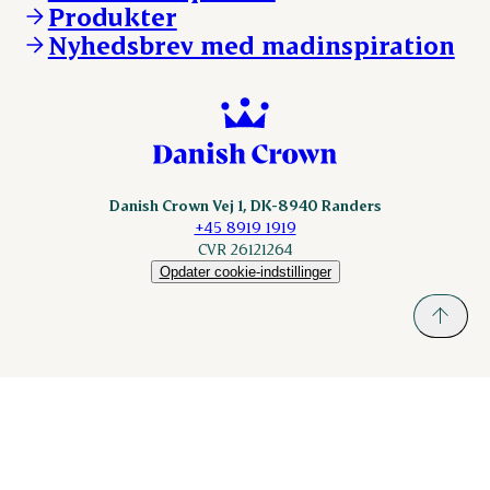
KLS.se
Produkter
nordicspoor.com
Nyhedsbrev med madinspiration
Scanhide.dk
Sokolow.pl
Danish Crown Vej 1, DK-8940 Randers
+45 8919 1919
CVR 26121264
Opdater cookie-indstillinger