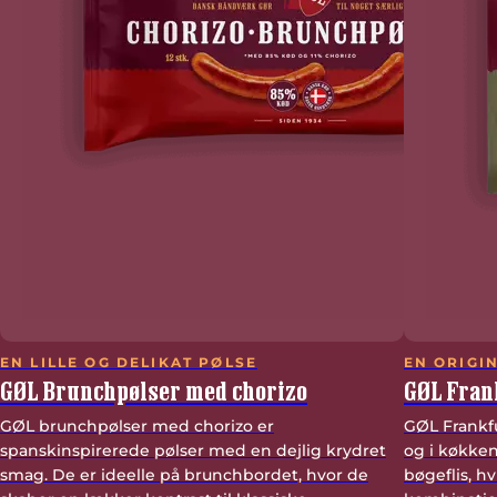
EN LILLE OG DELIKAT PØLSE
EN ORIGI
GØL Brunchpølser med chorizo
GØL Fran
GØL brunchpølser med chorizo er
GØL Frankfur
spanskinspirerede pølser med en dejlig krydret
og i køkken
smag. De er ideelle på brunchbordet, hvor de
bøgeflis, hv