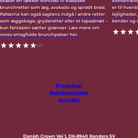
skaber en lækker kontrast til klassiske
kombinatio
brunchretter som æg, avokado og sprødt brød.
er til hver
Pølserne kan også sagtens indgå i andre retter
lejligheder
som æggekage, gryderetter eller et tapasbræt –
kender og 
kun fantasien sætter grænser. Læs mere om
vores smagfulde brunchpølser her.
(2)
Produkter
Reklamationer
Kontakt
Danish Crown Vej 1, DK-8940 Randers SV