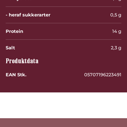
- heraf sukkerarter
0,5 g
Protein
14 g
Salt
2,3 g
Produktdata
EAN Stk.
05707196223491
Bedøm dette produkt