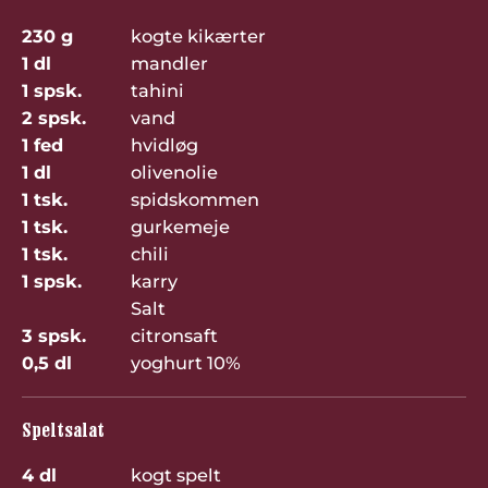
230 g
kogte kikærter
1 dl
mandler
1 spsk.
tahini
2 spsk.
vand
1 fed
hvidløg
1 dl
olivenolie
1 tsk.
spidskommen
1 tsk.
gurkemeje
1 tsk.
chili
1 spsk.
karry
Salt
3 spsk.
citronsaft
0,5 dl
yoghurt 10%
Speltsalat
4 dl
kogt spelt