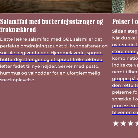
Salamifad med butterdejsstænger og
Pølser i 
frøknækbrød
Sådan stege
Når du skal
Dette lækre salamifad med GØL salami er det
ovnen din b
perfekte omdrejningspunkt til hyggeaftener og
store mæng
sociale begivenheder. Hjemmelavede, sprøde
kombinatio
butterdejsstænger og et sprødt frøknækbrød
indirekte 
løfter fadet til nye højder. Server med pesto,
nemt tilber
hummus og valnødder for en uforglemmelig
gruppe på 
snackoplevelse.
den rette t
pølserne fo
sprække i 
processen o
bliver en su