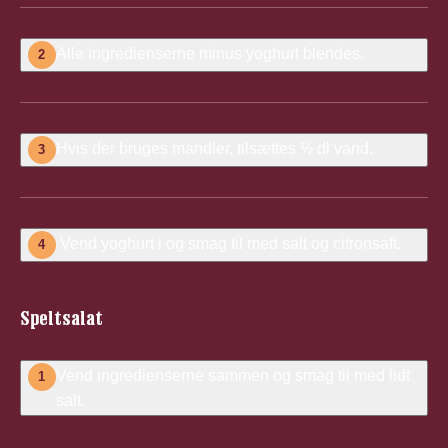
Alle ingredienserne minus yoghurt blendes.
2
Hvis der bruges mandler, tilsættes ½ dl vand.
3
Vend yoghurt i og smag til med salt og citronsaft.
4
Speltsalat
Vend ingredienserne sammen og smag til med lidt
1
salt.