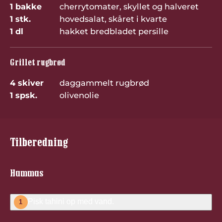
1 bakke
cherrytomater, skyllet og halveret
1 stk.
hovedsalat, skåret i kvarte
1 dl
hakket bredbladet persille
Grillet rugbrød
4 skiver
daggammelt rugbrød
1 spsk.
olivenolie
Tilberedning
Hummus
Pisk tahini op med vand.
1