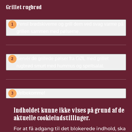
Grillet rugbrød
Pensl brødskiverne og grill dem ved svag varme på
1
grillen sammen med pølserne.
Servér de grillede pølser fra GØL med grillet
2
rugbrød smurt med hummus og speltsalat.
Velbekomme!
3
Indholdet kunne ikke vises på grund af de
aktuelle cookieindstillinger.
For at få adgang til det blokerede indhold, skal