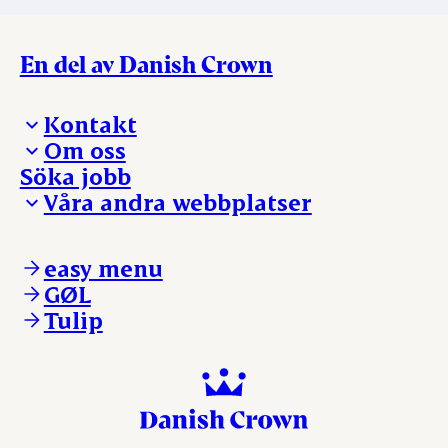
En del av Danish Crown
Kontakt
Om oss
Presskontakt – För dig som är journalist
Söka jobb
Reklamation
Vi tar ledningen
Våra andra webbplatser
Visselblåsning
Våra ställen
Danishcrownprofessional.com
DAT-Schaub.com
easy menu
ESS-FOOD.com
GØL
KLS.se
Tulip
nordicspoor.com
scanhide.dk
sokolow.pl