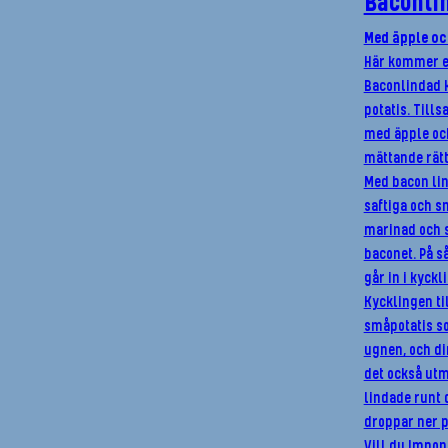
Baconlin
Med äpple oc
Här kommer et
Baconlindad 
potatis. Till
med äpple och
mättande rätt.
Med bacon lin
saftiga och s
marinad och s
baconet. På s
går in i kyckl
Kycklingen ti
småpotatis s
ugnen, och di
det också utm
lindade runt 
droppar ner p
Vill du Impon