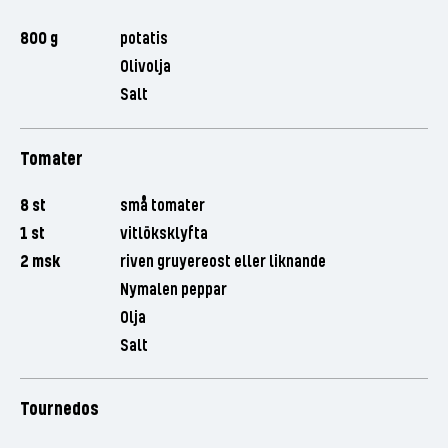
800 g
potatis
Olivolja
Salt
Tomater
8 st
små tomater
1 st
vitlöksklyfta
2 msk
riven gruyereost eller liknande
Nymalen peppar
Olja
Salt
Tournedos