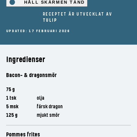
HÅLL SKÄRMEN TÄND
RECEPTET ÄR UTVECKLAT AV
TULIP
UPDATED: 17 FEBRUARI 2026
Ingredienser
Bacon- & dragonsmör
75 g
1 tsk
olja
5 msk
färsk dragon
125 g
mjukt smör
Pommes frites