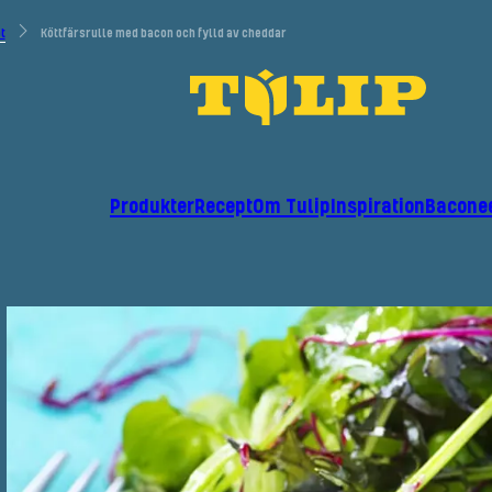
t
Köttfärsrulle med bacon och fylld av cheddar
Produkter
Recept
Om Tulip
Inspiration
Bacone