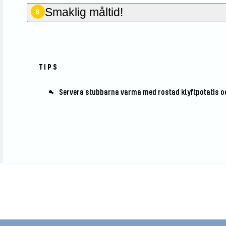
Smaklig måltid!
8
TIPS
Servera stubbarna varma med rostad klyftpotatis o
den första att betygsätta det