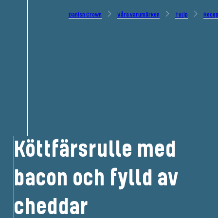
Danish Crown
Våra varumärken
Tulip
Recep
Köttfärsrulle med
bacon och fylld av
cheddar