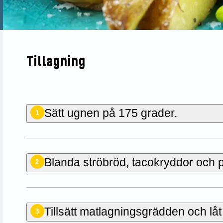
Tillagning
Sätt ugnen på 175 grader.
1
Blanda ströbröd, tacokryddor och p
2
Tillsätt matlagningsgrädden och låt 
3