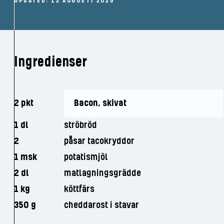
UPDATED: 12 AUGUSTI 2025
Ingredienser
2 pkt
Bacon, skivat
1 dl
ströbröd
2
påsar tacokryddor
1 msk
potatismjöl
2 dl
matlagningsgrädde
1 kg
köttfärs
350 g
cheddarost i stavar