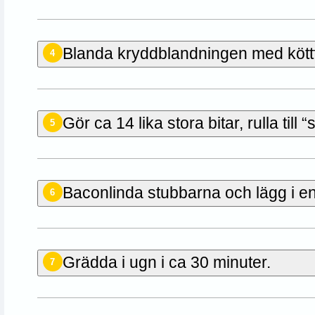
Blanda kryddblandningen med kött
4
Gör ca 14 lika stora bitar, rulla till
5
Baconlinda stubbarna och lägg i en
6
Grädda i ugn i ca 30 minuter.
7