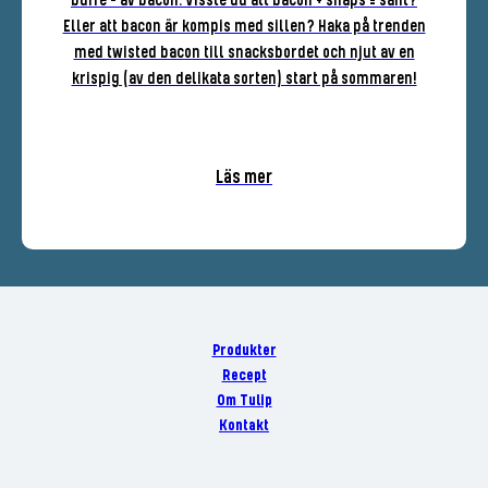
buffé - av bacon. Visste du att bacon + snaps = sant?
Eller att bacon är kompis med sillen? Haka på trenden
med twisted bacon till snacksbordet och njut av en
krispig (av den delikata sorten) start på sommaren!
Läs mer
Produkter
Recept
Om Tulip
Kontakt