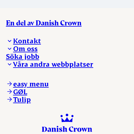
En del av Danish Crown
Kontakt
Om oss
Presskontakt – För dig som är journalist
Söka jobb
Reklamation
Vi tar ledningen
Våra andra webbplatser
Visselblåsning
Våra ställen
Danishcrownprofessional.com
DAT-Schaub.com
easy menu
ESS-FOOD.com
GØL
KLS.se
Tulip
nordicspoor.com
scanhide.dk
sokolow.pl