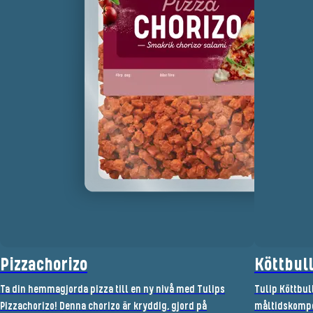
Pizzachorizo
Köttbul
Ta din hemmagjorda pizza till en ny nivå med Tulips
Tulip Köttbul
Pizzachorizo! Denna chorizo är kryddig, gjord på
måltidskompon