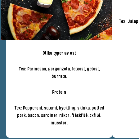
Tex: Jalap
Olika typer av ost
Tex: Parmesan, gorgonzola, fetaost, getost,
burrata.
Protein
Tex: Pepperoni, salami, kyckling, skinka, pulled
pork, bacon, sardiner, räkor, fläskfilé, oxfilé,
musslor.