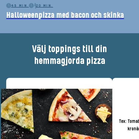
45 MIN.
20 MIN.
Halloweenpizza med bacon och skinka
Välj toppings till din
hemmagjorda pizza
Tex: Tomat
kronär