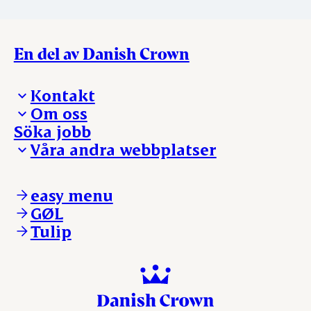
En del av Danish Crown
Kontakt
Om oss
Presskontakt – För dig som är journalist
Söka jobb
Reklamation
Vi tar ledningen
Våra andra webbplatser
Visselblåsning
Våra ställen
Danishcrownprofessional.com
DAT-Schaub.com
easy menu
ESS-FOOD.com
GØL
KLS.se
Tulip
nordicspoor.com
scanhide.dk
sokolow.pl