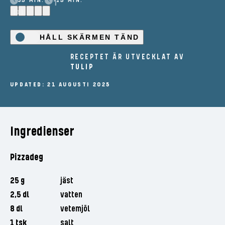
35 MIN.
15 MIN.
(1)
HÅLL SKÄRMEN TÄND
RECEPTET ÄR UTVECKLAT AV
TULIP
UPDATED: 21 AUGUSTI 2025
Ingredienser
Pizzadeg
25 g
jäst
2,5 dl
vatten
8 dl
vetemjöl
1 tsk
salt