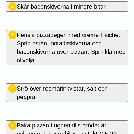
Skär baconskivorna i mindre bitar.
2
Pensla pizzadegen med crème fraiche.
3
Sprid osten, potatisskivorna och
baconskivorna över pizzan. Sprinkla med
olivolja.
Strö över rosmarinkvistar, salt och
4
peppra.
Baka pizzan i ugnen tills brödet är
5
gyllene och baconbitarna stekt (15-20