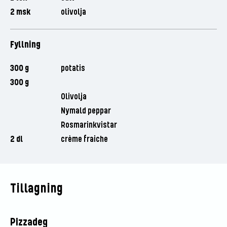
2 msk
olivolja
Fyllning
300 g
potatis
300 g
Olivolja
Nymald peppar
Rosmarinkvistar
2 dl
crème fraiche
Tillagning
Pizzadeg