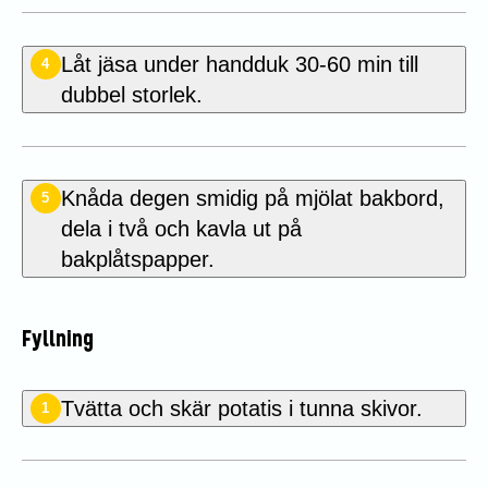
Låt jäsa under handduk 30-60 min till
4
dubbel storlek.
Knåda degen smidig på mjölat bakbord,
5
dela i två och kavla ut på
bakplåtspapper.
Fyllning
Tvätta och skär potatis i tunna skivor.
1