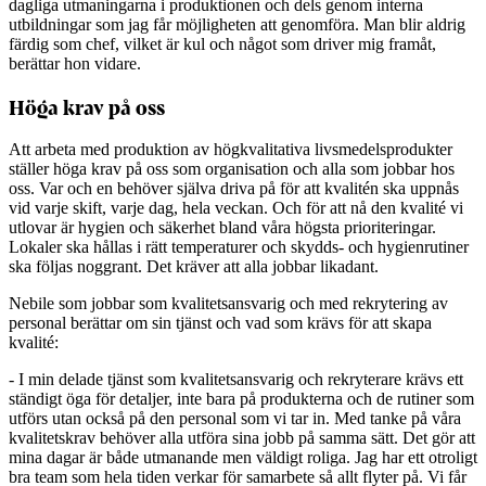
dagliga utmaningarna i produktionen och dels genom interna
utbildningar som jag får möjligheten att genomföra. Man blir aldrig
färdig som chef, vilket är kul och något som driver mig framåt,
berättar hon vidare.
Höga krav på oss
Att arbeta med produktion av högkvalitativa livsmedelsprodukter
ställer höga krav på oss som organisation och alla som jobbar hos
oss. Var och en behöver själva driva på för att kvalitén ska uppnås
vid varje skift, varje dag, hela veckan. Och för att nå den kvalité vi
utlovar är hygien och säkerhet bland våra högsta prioriteringar.
Lokaler ska hållas i rätt temperaturer och skydds- och hygienrutiner
ska följas noggrant. Det kräver att alla jobbar likadant.
Nebile som jobbar som kvalitetsansvarig och med rekrytering av
personal berättar om sin tjänst och vad som krävs för att skapa
kvalité:
- I min delade tjänst som kvalitetsansvarig och rekryterare krävs ett
ständigt öga för detaljer, inte bara på produkterna och de rutiner som
utförs utan också på den personal som vi tar in. Med tanke på våra
kvalitetskrav behöver alla utföra sina jobb på samma sätt. Det gör att
mina dagar är både utmanande men väldigt roliga. Jag har ett otroligt
bra team som hela tiden verkar för samarbete så allt flyter på. Vi får