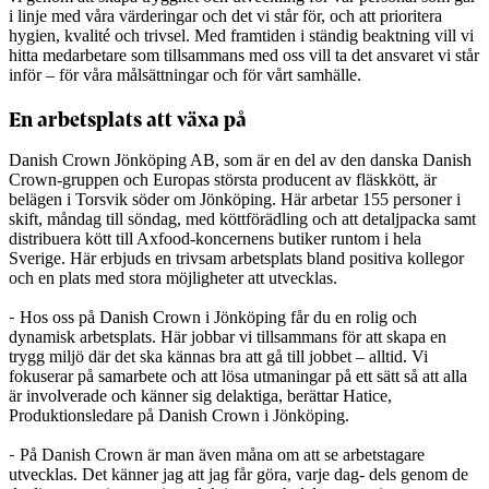
i linje med våra värderingar och det vi står för, och att prioritera
hygien, kvalité och trivsel. Med framtiden i ständig beaktning vill vi
hitta medarbetare som tillsammans med oss vill ta det ansvaret vi står
inför – för våra målsättningar och för vårt samhälle.
En arbetsplats att växa på
Danish Crown Jönköping AB, som är en del av den danska Danish
Crown-gruppen och Europas största producent av fläskkött, är
belägen i Torsvik söder om Jönköping. Här arbetar 155 personer i
skift, måndag till söndag, med köttförädling och att detaljpacka samt
distribuera kött till Axfood-koncernens butiker runtom i hela
Sverige. Här erbjuds en trivsam arbetsplats bland positiva kollegor
och en plats med stora möjligheter att utvecklas.
-
Hos oss på Danish Crown i Jönköping får du en rolig och
dynamisk arbetsplats. Här jobbar vi tillsammans för att skapa en
trygg miljö där det ska kännas bra att gå till jobbet – alltid. Vi
fokuserar på samarbete och att lösa utmaningar på ett sätt så att alla
är involverade och känner sig delaktiga, berättar Hatice,
Produktionsledare på Danish Crown i Jönköping.
-
På Danish Crown är man även måna om att se arbetstagare
utvecklas. Det känner jag att jag får göra, varje dag- dels genom de