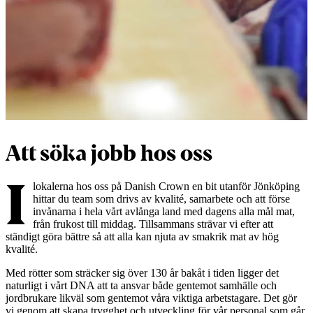
Att söka jobb hos oss
I
lokalerna hos oss på Danish Crown en bit utanför Jönköping
hittar du team som drivs av kvalité, samarbete och att förse
invånarna i hela vårt avlånga land med dagens alla mål mat,
från frukost till middag. Tillsammans strävar vi efter att
ständigt göra bättre så att alla kan njuta av smakrik mat av hög
kvalité.
Med rötter som sträcker sig över 130 år bakåt i tiden ligger det
naturligt i vårt DNA att ta ansvar både gentemot samhälle och
jordbrukare likväl som gentemot våra viktiga arbetstagare. Det gör
vi genom att skapa trygghet och utveckling för vår personal som går