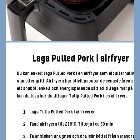
Laga Pulled Pork i airfryer
Du kan enkelt laga Pulled Pork i en airfryer som ett alternativ til
ugn eller grill. Airfryern har blivit populär de senaste åren och 
ett snabbt, enkelt och energisparande sätt att tillaga mat på. Hä
kan du läsa hur du tillagar Tulip Pulled Pork i en airfryer.
Lägg Tulip Pulled Pork i airfryeren.
Tänd airfryern till 210°C. Tillaga i ca 30 min.
Ta ur steken ur ugnen och dra isär köttet från varandra 