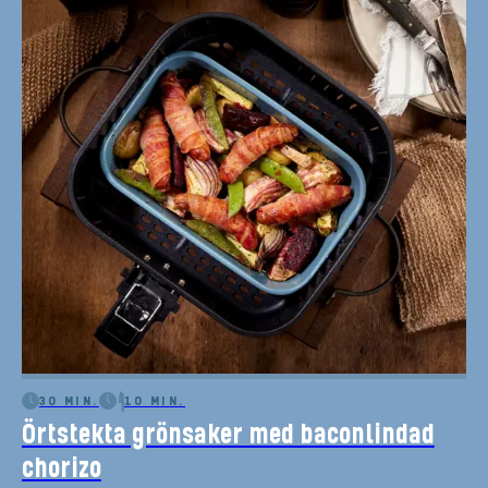
30 MIN.
10 MIN.
Örtstekta grönsaker med baconlindad
chorizo