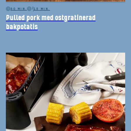
50 MIN.
15 MIN.
Pulled pork med ostgratinerad
bakpotatis