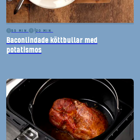
55 MIN.
20 MIN.
Baconlindade köttbullar med
potatismos