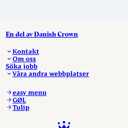
En del av Danish Crown
Kontakt
Om oss
Presskontakt – För dig som är journalist
Söka jobb
Reklamation
Vi tar ledningen
Våra andra webbplatser
Visselblåsning
Våra ställen
Danishcrownprofessional.com
DAT-Schaub.com
easy menu
ESS-FOOD.com
GØL
KLS.se
Tulip
nordicspoor.com
scanhide.dk
sokolow.pl