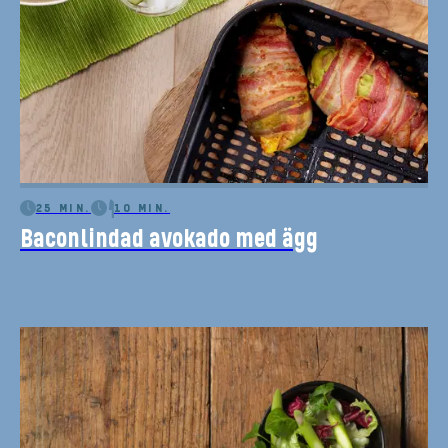
25 MIN.
10 MIN.
Baconlindad avokado med ägg