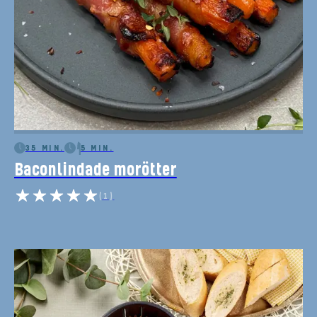
35 MIN.
5 MIN.
Baconlindade morötter
(1)