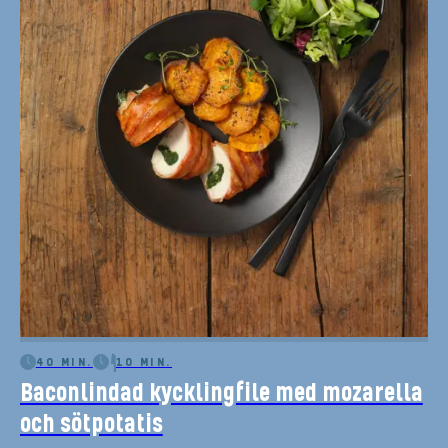
40 MIN.
10 MIN.
Baconlindad kycklingfile med mozarella
och sötpotatis