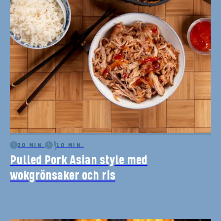
30 MIN.
10 MIN.
Pulled Pork Asian style med
wokgrönsaker och ris