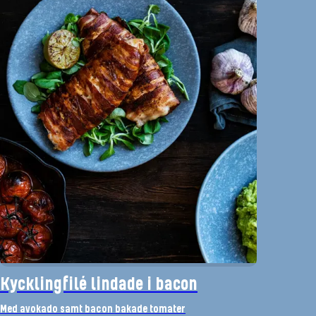
Kycklingfilé lindade i bacon
Med avokado samt bacon bakade tomater