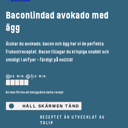
Baconlindad avokado med
ägg
Älskar du avokado, bacon och ägg har vi de perfekta
frukostreceptet. Bacon tillagar du krispiga snabbt och
smidigt i airfyer - färdigt på nolltid!
25 MIN.
10 MIN.
Bli den första att betygsätta detta recept
HÅLL SKÄRMEN TÄND
RECEPTET ÄR UTVECKLAT AV
TULIP