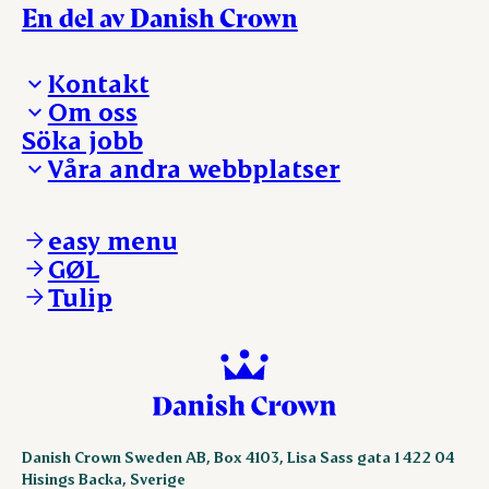
En del av Danish Crown
Kontakt
Om oss
Presskontakt – För dig som är journalist
Söka jobb
Reklamation
Vi tar ledningen
Våra andra webbplatser
Visselblåsning
Våra ställen
Danishcrownprofessional.com
DAT-Schaub.com
easy menu
ESS-FOOD.com
GØL
KLS.se
Tulip
nordicspoor.com
scanhide.dk
sokolow.pl
Danish Crown Sweden AB, Box 4103, Lisa Sass gata 1 422 04
Hisings Backa, Sverige