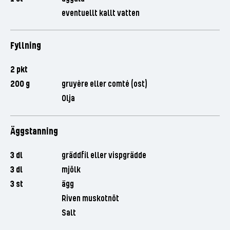
eventuellt kallt vatten
Fyllning
2 pkt
200 g
gruyère eller comté (ost)
Olja
Äggstanning
3 dl
gräddfil eller vispgrädde
3 dl
mjölk
3 st
ägg
Riven muskotnöt
Salt