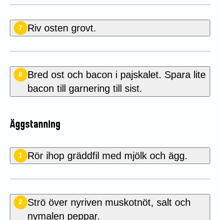
Riv osten grovt.
7
Bred ost och bacon i pajskalet. Spara lite
8
bacon till garnering till sist.
Äggstanning
Rör ihop gräddfil med mjölk och ägg.
1
Strö över nyriven muskotnöt, salt och
2
nymalen peppar.