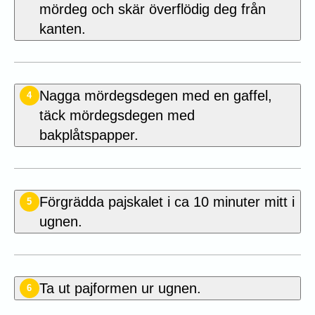
mördeg och skär överflödig deg från
kanten.
Nagga mördegsdegen med en gaffel,
4
täck mördegsdegen med
bakplåtspapper.
Förgrädda pajskalet i ca 10 minuter mitt i
5
ugnen.
Ta ut pajformen ur ugnen.
6