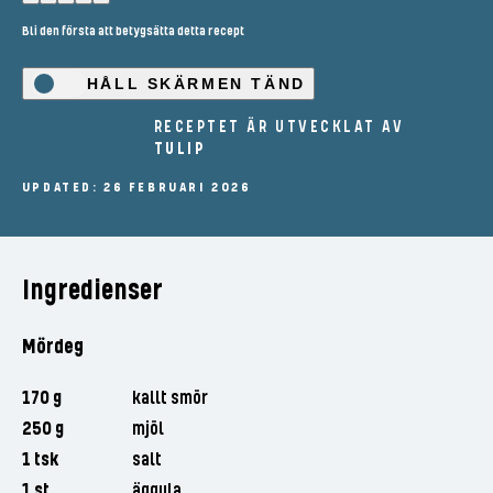
Bli den första att betygsätta detta recept
HÅLL SKÄRMEN TÄND
RECEPTET ÄR UTVECKLAT AV
TULIP
UPDATED: 26 FEBRUARI 2026
Ingredienser
Mördeg
170 g
kallt smör
250 g
mjöl
1 tsk
salt
1 st
äggula