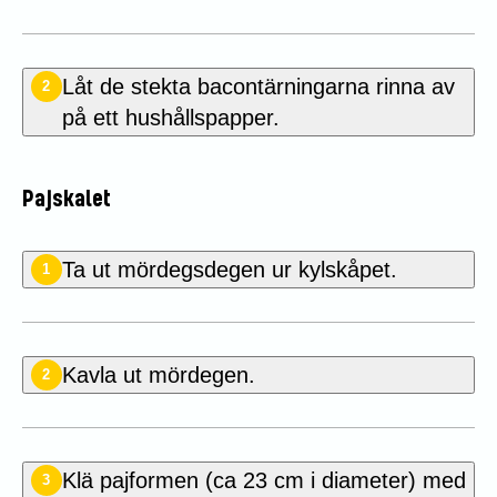
Låt de stekta bacontärningarna rinna av
2
på ett hushållspapper.
Pajskalet
Ta ut mördegsdegen ur kylskåpet.
1
Kavla ut mördegen.
2
Klä pajformen (ca 23 cm i diameter) med
3