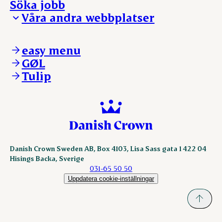
Söka jobb
Reklamation
Vi tar ledningen
Våra andra webbplatser
Visselblåsning
Våra ställen
Danishcrownprofessional.com
DAT-Schaub.com
easy menu
ESS-FOOD.com
GØL
KLS.se
Tulip
nordicspoor.com
scanhide.dk
sokolow.pl
Danish Crown Sweden AB, Box 4103, Lisa Sass gata 1 422 04
Hisings Backa, Sverige
031-65 50 50
Uppdatera cookie-inställningar