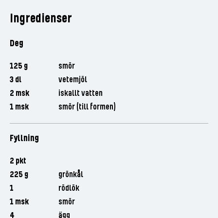
Ingredienser
Deg
125 g
smör
3 dl
vetemjöl
2 msk
iskallt vatten
1 msk
smör (till formen)
Fyllning
2 pkt
225 g
grönkål
1
rödlök
1 msk
smör
4
ägg