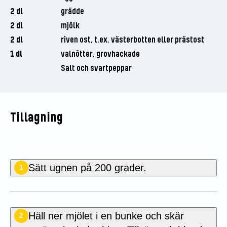
2 dl
grädde
2 dl
mjölk
2 dl
riven ost, t.ex. västerbotten eller prästost
1 dl
valnötter, grovhackade
Salt och svartpeppar
Tillagning
Sätt ugnen på 200 grader.
1
Häll ner mjölet i en bunke och skär
2