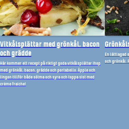
Vitkålsplättar med grönkål, bacon
Grönkål
och grädde
En lättlagad 
och grönkål. F
Här kommer ett recept på riktigt goda vitkålsplättar ihop
med grönkål, bacon, grädde och portabello. Äpple och
lingon tillför både sötma och syra och toppa sist med
crème fraiche!