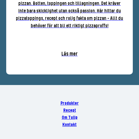
pizzan. Botten, toppingen och tillagningen. Det kräver
inte bara skicklighet utan också passion. Här hittar du
pizzatoppings, recept och rolig fakta om pizzan - Allt du
behöver för att bli ett riktigt pizzaproffs!
Läs mer
Produkter
Recept
Om Tulip
Kontakt