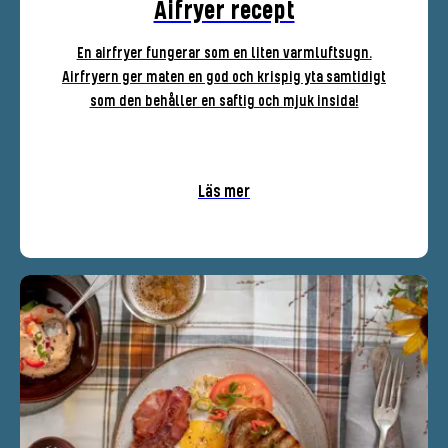
Aifryer recept
En airfryer fungerar som en liten varmluftsugn.
Airfryern ger maten en god och krispig yta samtidigt
som den behåller en saftig och mjuk insida!
Läs mer