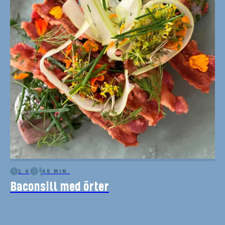
1 H
45 MIN.
Baconsill med örter