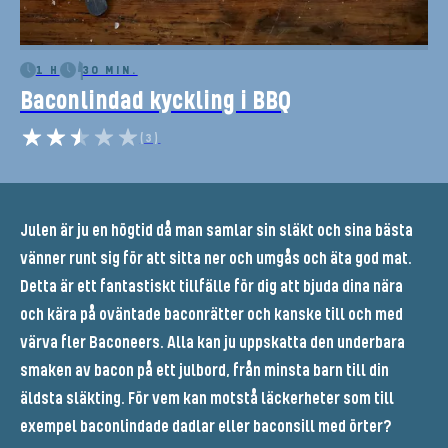
1 H
30 MIN.
Baconlindad kyckling i BBQ
(3)
Julen är ju en högtid då man samlar sin släkt och sina bästa
vänner runt sig för att sitta ner och umgås och äta god mat.
Detta är ett fantastiskt tillfälle för dig att bjuda dina nära
och kära på oväntade baconrätter och kanske till och med
värva fler Baconeers. Alla kan ju uppskatta den underbara
smaken av bacon på ett julbord, från minsta barn till din
äldsta släkting. För vem kan motstå läckerheter som till
exempel baconlindade dadlar eller baconsill med örter?