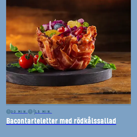
30 MIN.
15 MIN.
Bacontarteletter med rödkålssallad