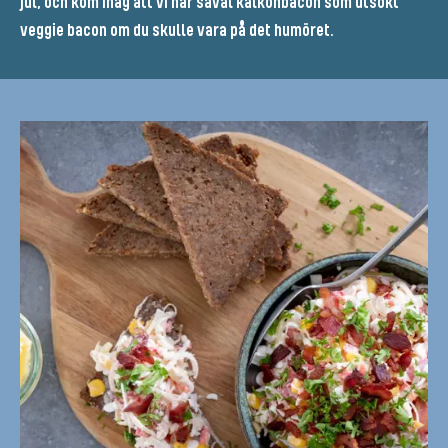
jul, och kom ihåg att vi har såväl kalkonbacon som utsökt
veggie bacon om du skulle vara på det humöret.