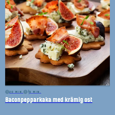
20 MIN.
5 MIN.
Baconpepparkaka med krämig ost