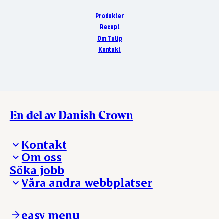
Produkter
Recept
Om Tulip
Kontakt
En del av Danish Crown
Kontakt
Om oss
Presskontakt – För dig som är journalist
Söka jobb
Reklamation
Vi tar ledningen
Våra andra webbplatser
Visselblåsning
Våra ställen
Danishcrownprofessional.com
DAT-Schaub.com
easy menu