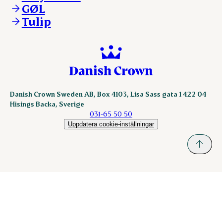
ESS-FOOD.com
GØL
KLS.se
Tulip
nordicspoor.com
scanhide.dk
sokolow.pl
Danish Crown Sweden AB, Box 4103, Lisa Sass gata 1 422 04
Hisings Backa, Sverige
031-65 50 50
Uppdatera cookie-inställningar