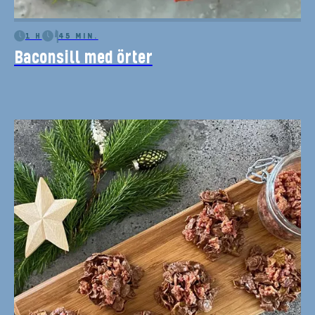
1 H
45 MIN.
Baconsill med örter