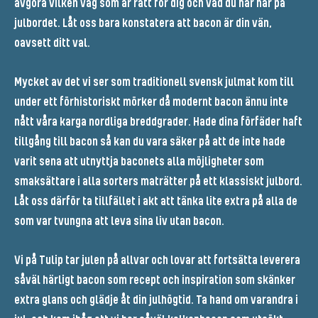
avgöra vilken väg som är rätt för dig och vad du har har på
julbordet. Låt oss bara konstatera att bacon är din vän,
oavsett ditt val.
Mycket av det vi ser som traditionell svensk julmat kom till
under ett förhistoriskt mörker då modernt bacon ännu inte
nått våra karga nordliga breddgrader. Hade dina förfäder haft
tillgång till bacon så kan du vara säker på att de inte hade
varit sena att utnyttja baconets alla möjligheter som
smaksättare i alla sorters maträtter på ett klassiskt julbord.
Låt oss därför ta tillfället i akt att tänka lite extra på alla de
som var tvungna att leva sina liv utan bacon.
Vi på Tulip tar julen på allvar och lovar att fortsätta leverera
såväl härligt bacon som recept och inspiration som skänker
extra glans och glädje åt din julhögtid. Ta hand om varandra i