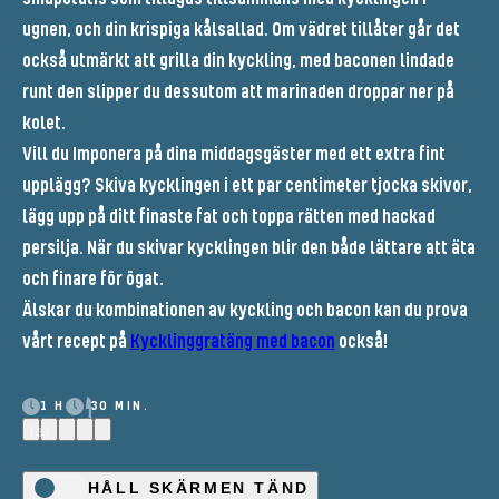
ugnen, och din krispiga kålsallad. Om vädret tillåter går det
också utmärkt att grilla din kyckling, med baconen lindade
runt den slipper du dessutom att marinaden droppar ner på
kolet.
Vill du Imponera på dina middagsgäster med ett extra fint
upplägg? Skiva kycklingen i ett par centimeter tjocka skivor,
lägg upp på ditt finaste fat och toppa rätten med hackad
persilja. När du skivar kycklingen blir den både lättare att äta
och finare för ögat.
Älskar du kombinationen av kyckling och bacon kan du prova
vårt recept på
Kycklinggratäng med bacon
också!
1 H
30 MIN.
(3)
HÅLL SKÄRMEN TÄND