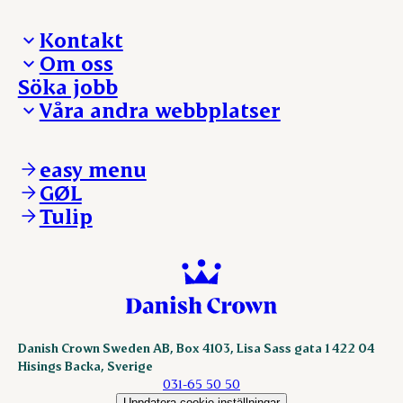
Kontakt
Om oss
Presskontakt – För dig som är journalist
Söka jobb
Reklamation
Vi tar ledningen
Våra andra webbplatser
Visselblåsning
Våra ställen
Danishcrownprofessional.com
DAT-Schaub.com
easy menu
ESS-FOOD.com
GØL
KLS.se
Tulip
nordicspoor.com
scanhide.dk
sokolow.pl
Danish Crown Sweden AB, Box 4103, Lisa Sass gata 1 422 04
Hisings Backa, Sverige
031-65 50 50
Uppdatera cookie-inställningar