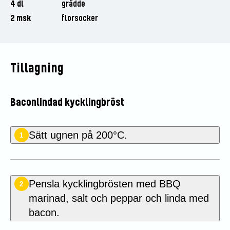
4 dl
grädde
2 msk
florsocker
Tillagning
Baconlindad kycklingbröst
Sätt ugnen på 200°C.
1
Pensla kycklingbrösten med BBQ
2
marinad, salt och peppar och linda med
bacon.