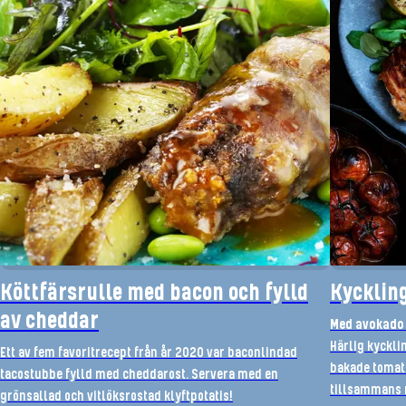
Köttfärsrulle med bacon och fylld
Kyckling
av cheddar
Med avokado
Härlig kyckl
Ett av fem favoritrecept från år 2020 var baconlindad
bakade tomate
tacostubbe fylld med cheddarost. Servera med en
tillsammans m
grönsallad och vitlöksrostad klyftpotatis!