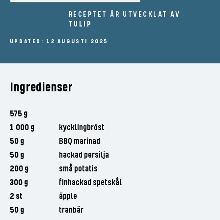
RECEPTET ÄR UTVECKLAT AV
TULIP
UPDATED: 12 AUGUSTI 2025
Ingredienser
575 g
1 000 g
kycklingbröst
50 g
BBQ marinad
50 g
hackad persilja
200 g
små potatis
300 g
finhackad spetskål
2 st
äpple
50 g
tranbär