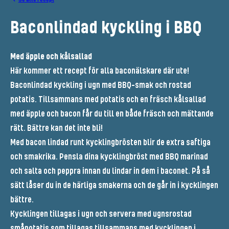
Baconlindad kyckling i BBQ
Med äpple och kålsallad
Här kommer ett recept för alla baconälskare där ute!
Baconlindad kyckling i ugn med BBQ-smak och rostad
potatis. Tillsammans med potatis och en fräsch kålsallad
med äpple och bacon får du till en både fräsch och mättande
rätt. Bättre kan det inte bli!
Med bacon lindad runt kycklingbrösten blir de extra saftiga
och smakrika. Pensla dina kycklingbröst med BBQ marinad
och salta och peppra innan du lindar in dem i baconet. På så
sätt låser du in de härliga smakerna och de går in i kycklingen
bättre.
Kycklingen tillagas i ugn och servera med ugnsrostad
småpotatis som tillagas tillsammans med kycklingen i