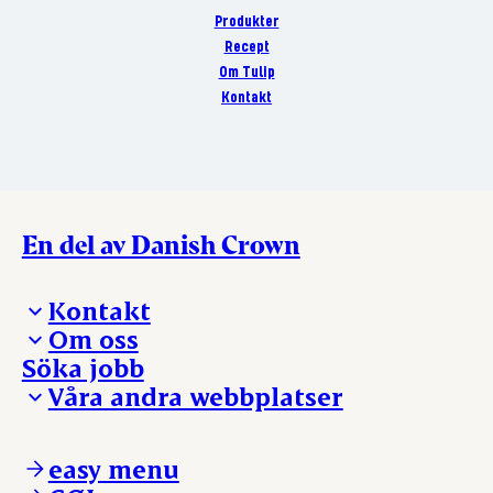
Produkter
Recept
Om Tulip
Kontakt
En del av Danish Crown
Kontakt
Om oss
Presskontakt – För dig som är journalist
Söka jobb
Reklamation
Vi tar ledningen
Våra andra webbplatser
Visselblåsning
Våra ställen
Danishcrownprofessional.com
DAT-Schaub.com
easy menu
ESS-FOOD.com