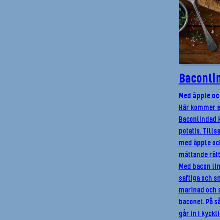
Baconlin
Med äpple oc
Här kommer et
Baconlindad 
potatis. Till
med äpple och
mättande rätt.
Med bacon lin
saftiga och s
marinad och s
baconet. På s
går in i kyckl