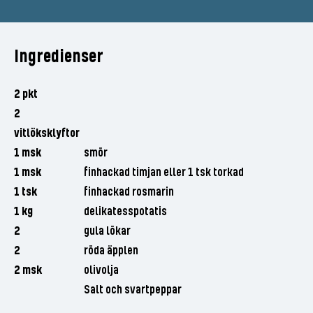
Ingredienser
2 pkt
2
vitlöksklyftor
1 msk
smör
1 msk
finhackad timjan eller 1 tsk torkad
1 tsk
finhackad rosmarin
1 kg
delikatesspotatis
2
gula lökar
2
röda äpplen
2 msk
olivolja
Salt och svartpeppar