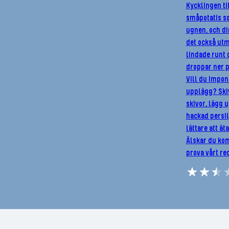
Kycklingen ti
småpotatis s
ugnen, och di
det också utm
lindade runt 
droppar ner p
Vill du Impon
upplägg? Skiv
skivor, lägg u
hackad persil
lättare att ät
Älskar du kom
prova vårt re