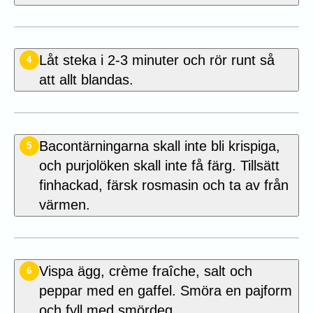
Låt steka i 2-3 minuter och rör runt så
4
att allt blandas.
Bacontärningarna skall inte bli krispiga,
5
och purjolöken skall inte få färg. Tillsätt
finhackad, färsk rosmasin och ta av från
värmen.
Vispa ägg, crème fraîche, salt och
6
peppar med en gaffel. Smöra en pajform
och fyll med smördeg.