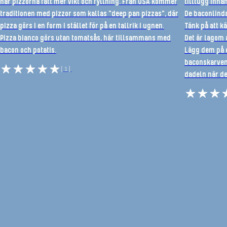
har pizzorna fått mer vikt och fyllning. Från USA kommer
tilltugg inna
traditionen med pizzor som kallas "deep pan pizzas", där
De baconlinda
pizza görs i en form i stället för på en tallrik i ugnen.
Tänk på att k
Pizza bianco görs utan tomatsås, här tillsammans med
Det är lagom a
bacon och potatis.
Lägg dem på e
baconskarven 
(1)
dadeln när det