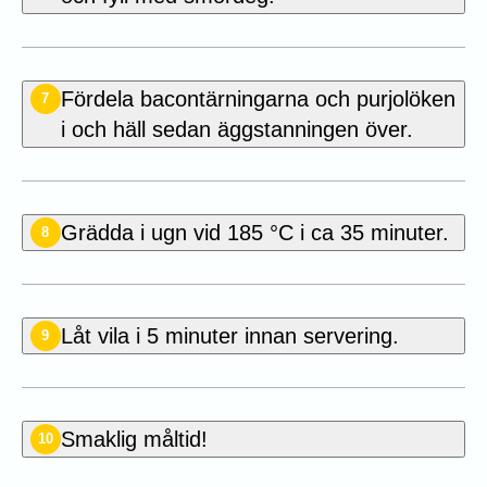
Fördela bacontärningarna och purjolöken
7
i och häll sedan äggstanningen över.
Grädda i ugn vid 185 °C i ca 35 minuter.
8
Låt vila i 5 minuter innan servering.
9
Smaklig måltid!
10