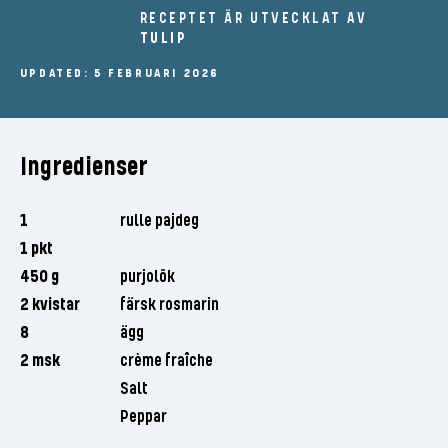
RECEPTET ÄR UTVECKLAT AV
TULIP
UPDATED: 5 FEBRUARI 2026
Ingredienser
1
rulle pajdeg
1 pkt
450 g
purjolök
2 kvistar
färsk rosmarin
8
ägg
2 msk
crème fraîche
Salt
Peppar