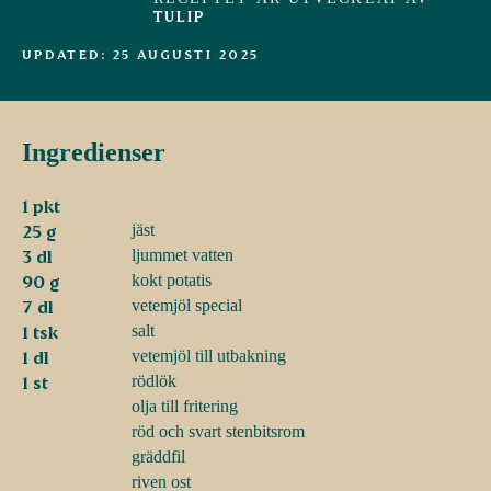
TULIP
UPDATED: 25 AUGUSTI 2025
Ingredienser
1 pkt
25 g
jäst
3 dl
ljummet vatten
90 g
kokt potatis
7 dl
vetemjöl special
1 tsk
salt
1 dl
vetemjöl till utbakning
1 st
rödlök
olja till fritering
röd och svart stenbitsrom
gräddfil
riven ost