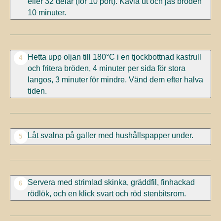
eller 32 delar (för 10 port). Kavla ut och jäs bröden
10 minuter.
Hetta upp oljan till 180°C i en tjockbottnad kastrull
4
och fritera bröden, 4 minuter per sida för stora
langos, 3 minuter för mindre. Vänd dem efter halva
tiden.
Låt svalna på galler med hushållspapper under.
5
Servera med strimlad skinka, gräddfil, finhackad
6
rödlök, och en klick svart och röd stenbitsrom.