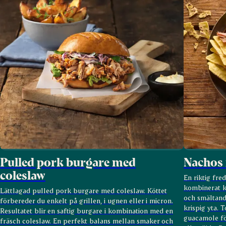
Pulled pork burgare med
Nachos 
coleslaw
En riktig fred
kombinerat k
Lättlagad pulled pork burgare med coleslaw. Köttet
och smältande
förbereder du enkelt på grillen, i ugnen eller i micron.
krispig yta. 
Resultatet blir en saftig burgare i kombination med en
guacamole fö
fräsch coleslaw. En perfekt balans mellan smaker och