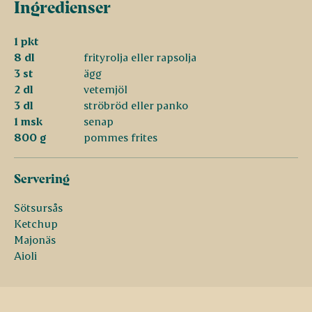
Ingredienser
1 pkt
8 dl
frityrolja eller rapsolja
3 st
ägg
2 dl
vetemjöl
3 dl
ströbröd eller panko
1 msk
senap
800 g
pommes frites
Servering
Sötsursås
Ketchup
Majonäs
Aioli