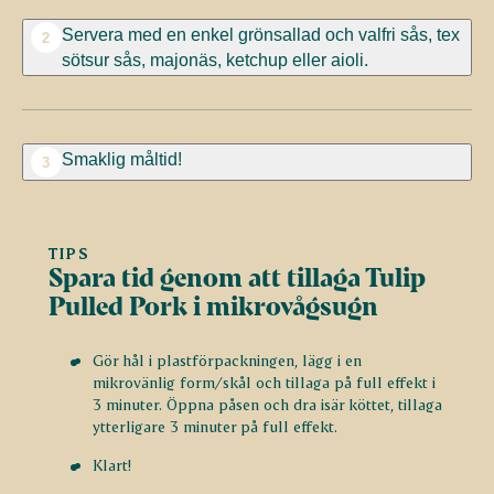
Servera med en enkel grönsallad och valfri sås, tex
2
sötsur sås, majonäs, ketchup eller aioli.
Smaklig måltid!
3
TIPS
Spara tid genom att tillaga Tulip
Pulled Pork i mikrovågsugn
Gör hål i plastförpackningen, lägg i en
mikrovänlig form/skål och tillaga på full effekt i
3 minuter. Öppna påsen och dra isär köttet, tillaga
ytterligare 3 minuter på full effekt.
Klart!