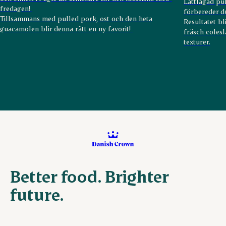
Lättlagad pu
fredagen!
förbereder du
Tillsammans med pulled pork, ost och den heta
Resultatet bl
guacamolen blir denna rätt en ny favorit!
fräsch coles
texturer.
Better food. Brighter
future.