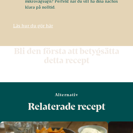
mikrovågsugn? Perfekt när du vill ha dina nachos
klara på nolltid.
Läs hur du gör här
Bli den första att betygsätta
detta recept
Alternativ
Relaterade recept