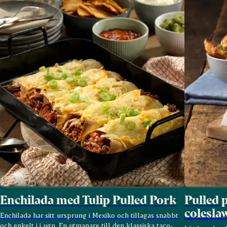
Enchilada med Tulip Pulled Pork
Pulled 
colesla
Enchilada har sitt ursprung i Mexiko och tillagas snabbt
och enkelt i i ugn. En utmanare till den klassiska taco-