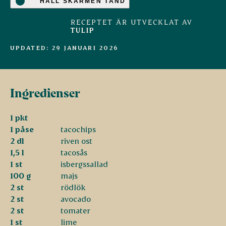
HÅLL SKÄRMEN TÄND
RECEPTET ÄR UTVECKLAT AV
TULIP
UPDATED: 29 JANUARI 2026
Ingredienser
1 pkt
1 påse
tacochips
2 dl
riven ost
1,5 l
tacosås
1 st
isbergssallad
100 g
majs
2 st
rödlök
2 st
avocado
2 st
tomater
1 st
lime