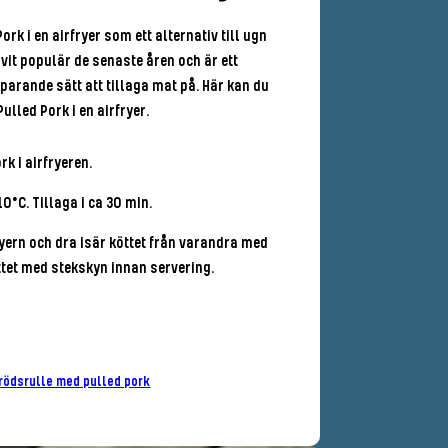
ork i en airfryer som ett alternativ till ugn
livit populär de senaste åren och är ett
parande sätt att tillaga mat på. Här kan du
ulled Pork i en airfryer.
rk i airfryeren.
10°C. Tillaga i ca 30 min.
ryern och dra isär köttet från varandra med
ttet med stekskyn innan servering.
rödsrulle med pulled pork