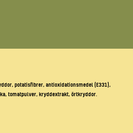
ryddor, potatisfibrer, antioxidationsmedel (E331),
ika, tomatpulver, kryddextrakt, örtkryddor.