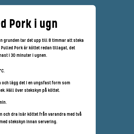
ed Pork i ugn
n grunden tar det upp till 8 timmar att steka
Pulled Pork är köttet redan tillagat, det
ast i 30 minuter i ugnen.
°C.
n och lägg det i en ungsfast form som
ek. Häll över stekskyn på köttet.
min.
n och dra isär köttet från varandra med två
 med stekskyn innan servering.