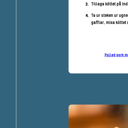
Tillaga köttet på ind
Ta ur steken ur ugne
gafflar, mixa köttet
Pulled pork m