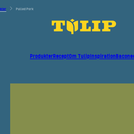
kter
Pulled Pork
Produkter
Recept
Om Tulip
Inspiration
Bacone