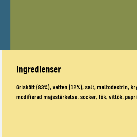
Ingredienser
Griskött (83%), vatten (12%), salt, maltodextrin, k
modifierad majsstärkelse, socker, lök, vitlök, papr