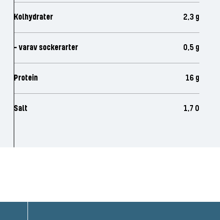
Kolhydrater
2,3 g
- varav sockerarter
0,5 g
Protein
16 g
Salt
1,7 0