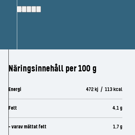
(3)
Näringsinnehåll per 100 g
Energi
472 kj / 113 kcal
Fett
4,1 g
- varav mättat fett
1,7 g