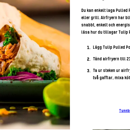
Du kan enkelt laga Pulled P
eller grill. Airfryern har b
snabbt, enkelt och energis
läsa hur du tillagar Tulip P
Lägg Tulip Pulled Po
Tänd airfryern till 2
Ta ur steken ur airf
två gafflar, mixa kö
Tunnb