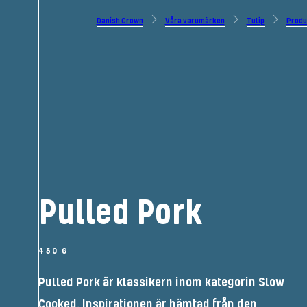
Danish Crown
Våra varumärken
Tulip
Produ
Pulled Pork
450 G
Pulled Pork är klassikern inom kategorin Slow
Cooked. Inspirationen är hämtad från den