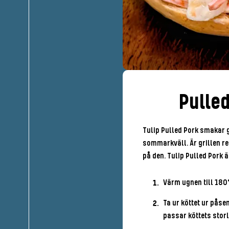
Pulled
Tulip Pulled Pork smakar g
sommarkväll. Är grillen re
på den. Tulip Pulled Pork ä
Värm ugnen till 180
Ta ur köttet ur påse
passar köttets storl