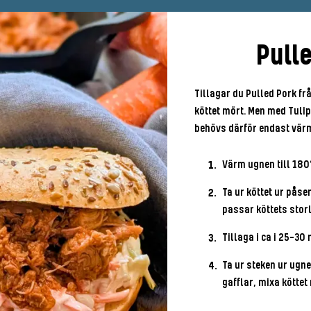
Pull
Tillagar du Pulled Pork frå
köttet mört. Men med Tulip 
behövs därför endast värm
Värm ugnen till 180
Ta ur köttet ur påse
passar köttets storl
Tillaga i ca i 25-30 
Ta ur steken ur ugne
gafflar, mixa köttet