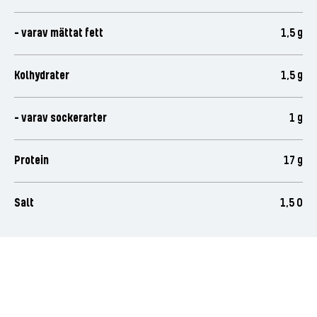
- varav mättat fett
1,5 g
Kolhydrater
1,5 g
- varav sockerarter
1 g
Protein
17 g
Salt
1,5 0
Bli den första att betygsätta
denna produkt