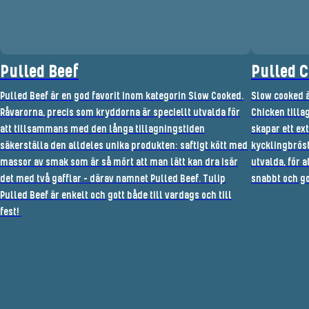
Pulled Beef
Pulled 
Pulled Beef är en god favorit inom kategorin Slow Cooked.
Slow cooked ä
Råvarorna, precis som kryddorna är speciellt utvalda för
Chicken tillag
att tillsammans med den långa tillagningstiden
skapar ett ext
säkerställa den alldeles unika produkten: saftigt kött med
kycklingbrös
massor av smak som är så mört att man lätt kan dra isär
utvalda, för a
det med två gafflar – därav namnet Pulled Beef. Tulip
snabbt och go
Pulled Beef är enkelt och gott både till vardags och till
fest!