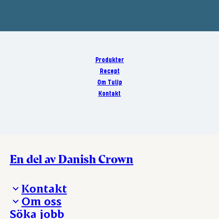
Produkter
Recept
Om Tulip
Kontakt
En del av Danish Crown
Kontakt
Om oss
Presskontakt – För dig som är journalist
Söka jobb
Reklamation