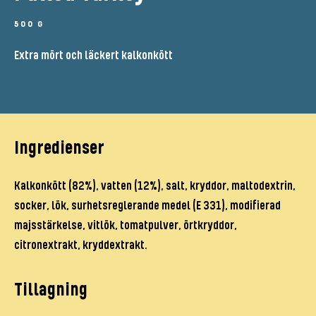
500 G
Extra mört och läckert kalkonkött
Ingredienser
Kalkonkött (82%), vatten (12%), salt, kryddor, maltodextrin,
socker, lök, surhetsreglerande medel (E 331), modifierad
majsstärkelse, vitlök, tomatpulver, örtkryddor,
citronextrakt, kryddextrakt.
Tillagning