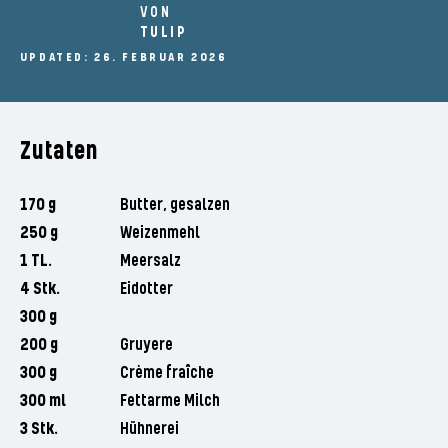
VON
TULIP
UPDATED: 26. FEBRUAR 2026
Zutaten
170 g
Butter, gesalzen
250 g
Weizenmehl
1 TL.
Meersalz
4 Stk.
Eidotter
300 g
200 g
Gruyere
300 g
Crème fraîche
300 ml
Fettarme Milch
3 Stk.
Hühnerei