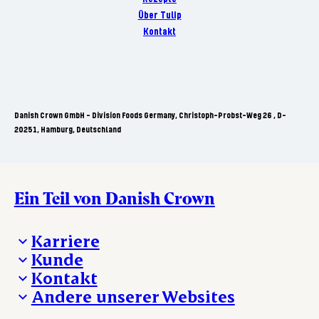
Über Tulip
Kontakt
Danish Crown GmbH - Division Foods Germany, Christoph-Probst-Weg 26 , D-
20251, Hamburg, Deutschland
Ein Teil von Danish Crown
Karriere
Kunde
Deine Karriere bei Danish Crown
Kontakt
Aktuelle Jobangebote
Was wir anbieten
Andere unserer Websites
Danish Crown
Lebensmittelsicherheit
Aktuelles und Presse
Verkaufs- und Lieferbedingungen