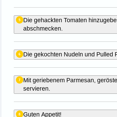
Die gehackten Tomaten hinzugeben
5
abschmecken.
Die gekochten Nudeln und Pulled
6
Mit geriebenem Parmesan, geröste
7
servieren.
Guten Appetit!
8