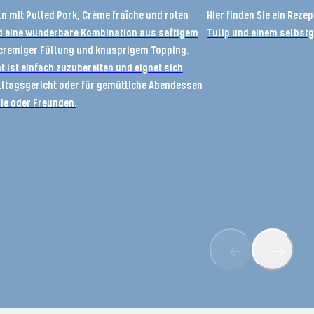
n mit Pulled Pork, Crème fraîche und roten
Hier finden Sie ein Rezep
d eine wunderbare Kombination aus saftigem
Tulip und einem selbs
 cremiger Füllung und knusprigem Topping.
t ist einfach zuzubereiten und eignet sich
Alltagsgericht oder für gemütliche Abendessen
ie oder Freunden.