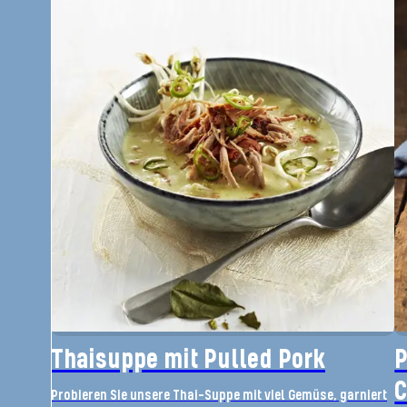
Thaisuppe mit Pulled Pork
P
C
Probieren Sie unsere Thai-Suppe mit viel Gemüse, garniert