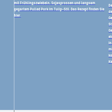
mit Frühlingszwiebeln, Sojasprossen und langsam
De
gegartem Pulled Pork im Tulip-Stil. Das Rezept finden Sie
de
hier.
Ge
St
Ge
ei
In
m
ko
Ka