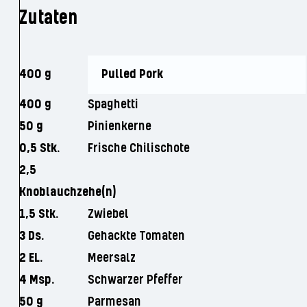
Zutaten
400 g
Pulled Pork
400 g
Spaghetti
50 g
Pinienkerne
0,5 Stk.
Frische Chilischote
2,5
Knoblauchzehe(n)
1,5 Stk.
Zwiebel
3 Ds.
Gehackte Tomaten
2 EL.
Meersalz
4 Msp.
Schwarzer Pfeffer
50 g
Parmesan