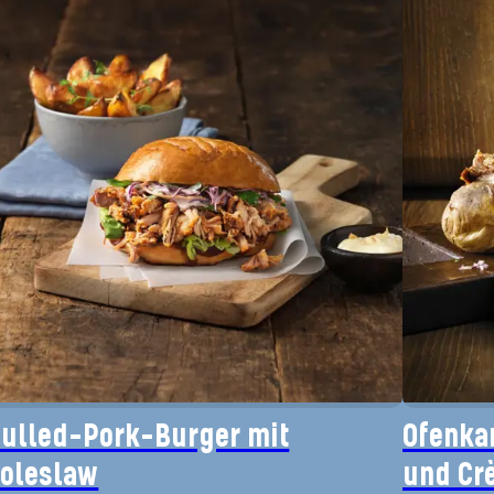
ulled-Pork-Burger mit
Ofenkar
oleslaw
und Cr