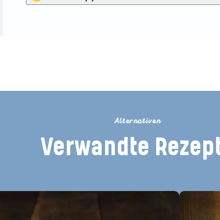
ie der Erste, der dieses Rez
Alternativen
Verwandte Rezep