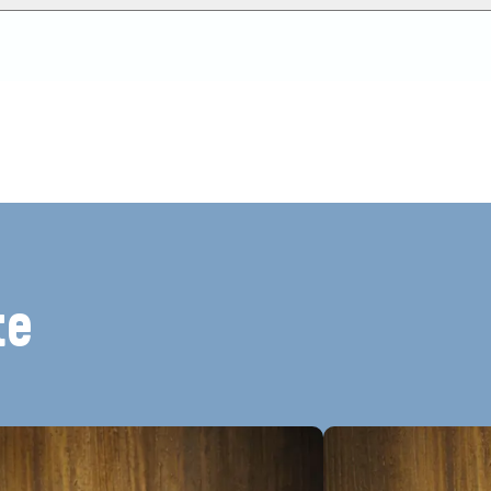
ept bewertet
te