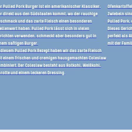
r Pulled Pork Burger ist ein amerikanischer Klassiker,
Ofenkartoffel
r direkt aus den Südstaaten kommt, wo der rauchige
Zwiebeln sin
schmack und das zarte Fleisch einen besonderen
Pulled Pork,
ellenwert haben. Pulled Pork lässt sich in vielen
Dieses Gerich
richten verwenden, schmeckt aber besonders gut in
perfekt als 
nem saftigen Burger.
mit der Famil
 diesem Pulled Pork Rezept haben wir das zarte Fleisch
it einem frischen und cremigen hausgemachten Coleslaw
mbiniert. Der Coleslaw besteht aus Rotkohl, Weißkohl,
rotte und einem leckeren Dressing.