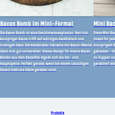
Bacon Bomb im Mini-Format
Mini Ba
Die Bacon Bomb ist eine Geschmacksexplosion: Herrlich
Diese Mini Ba
knuspriger Bacon trifft auf würziges Hackfleisch und
Snack für jed
cremigen Käse. Die Hackbraten-Variante mit Bacon-Mantel
knusprigem B
lässt sich gut vorbereiten. Dieses Rezept für kleine Bacon
gebacken – id
Bombs aus dem Backofen eignet sich als Vor- und
zu Suppen und
Hauptspeise. Perfekt gerade, wenn bei einem lauschigen
garantiert ein
Abend mehrere Gäste geladen sind!
Produkte