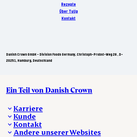
Rezepte
Über Tulip
Kontakt
Danish Crown GmbH - Division Foods Germany, Christoph-Probst-Weg 26 , D-
20251, Hamburg, Deutschland
Ein Teil von Danish Crown
Karriere
Kunde
Deine Karriere bei Danish Crown
Kontakt
Aktuelle Jobangebote
Was wir anbieten
Andere unserer Websites
Danish Crown
Lebensmittelsicherheit
Aktuelles und Presse