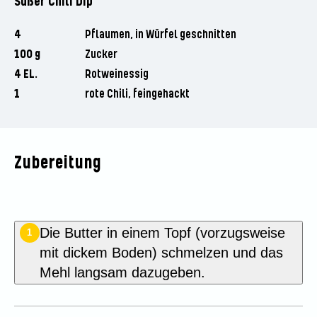
Süßer Chili Dip
4
Pflaumen, in Würfel geschnitten
100 g
Zucker
4 EL.
Rotweinessig
1
rote Chili, feingehackt
Zubereitung
Die Butter in einem Topf (vorzugsweise
1
mit dickem Boden) schmelzen und das
Mehl langsam dazugeben.