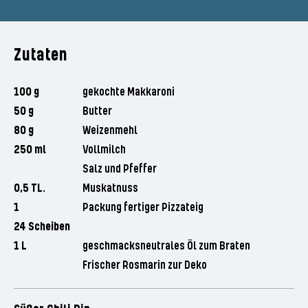
Zutaten
100 g
gekochte Makkaroni
50 g
Butter
80 g
Weizenmehl
250 ml
Vollmilch
Salz und Pfeffer
0,5 TL.
Muskatnuss
1
Packung fertiger Pizzateig
24 Scheiben
1 L
geschmacksneutrales Öl zum Braten
Frischer Rosmarin zur Deko