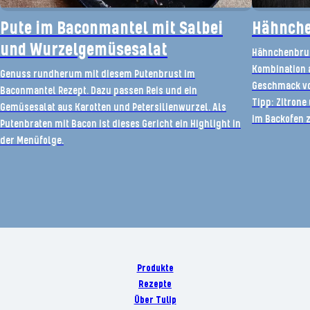
Pute im Baconmantel mit Salbei
Hähnche
und Wurzelgemüsesalat
Hähnchenbru
Kombination 
Genuss rundherum mit diesem Putenbrust im
Geschmack v
Baconmantel Rezept. Dazu passen Reis und ein
Tipp: Zitrone
Gemüsesalat aus Karotten und Petersilienwurzel. Als
im Backofen
z
Putenbraten mit Bacon ist dieses Gericht ein Highlight in
der Menüfolge.
Produkte
Rezepte
Über Tulip