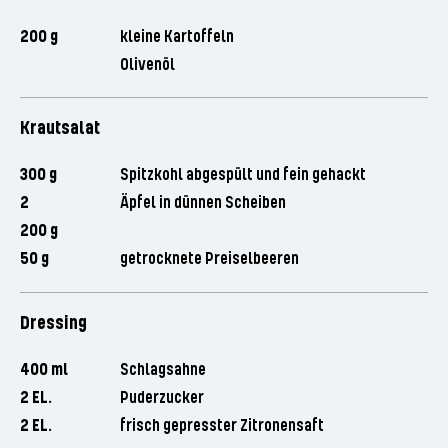
200 g
kleine Kartoffeln
Olivenöl
Krautsalat
300 g
Spitzkohl abgespült und fein gehackt
2
Äpfel in dünnen Scheiben
200 g
50 g
getrocknete Preiselbeeren
Dressing
400 ml
Schlagsahne
2 EL.
Puderzucker
2 EL.
frisch gepresster Zitronensaft