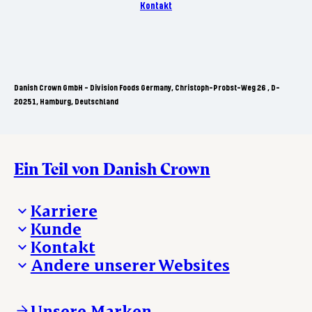
Kontakt
Danish Crown GmbH - Division Foods Germany, Christoph-Probst-Weg 26 , D-
20251, Hamburg, Deutschland
Ein Teil von Danish Crown
Karriere
Kunde
Deine Karriere bei Danish Crown
Kontakt
Aktuelle Jobangebote
Was wir anbieten
Andere unserer Websites
Danish Crown
Lebensmittelsicherheit
Aktuelles und Presse
Verkaufs- und Lieferbedingungen
Beanstandung
Danishcrownprofessional.com
Tierwohl
Whistleblower
DAT-Schaub.com
Unsere Marken