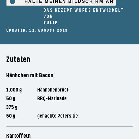
HALTE MEINEN BILDSCHIRM AN
DAS REZEPT WURDE ENTWICKELT
VON
TULIP
UPDATED: 12. AUGUST 2025
Zutaten
Hänhchen mit Bacon
1.000 g
Hähnchenbrust
50 g
BBQ-Marinade
375 g
50 g
gehackte Petersilie
Kartoffeln