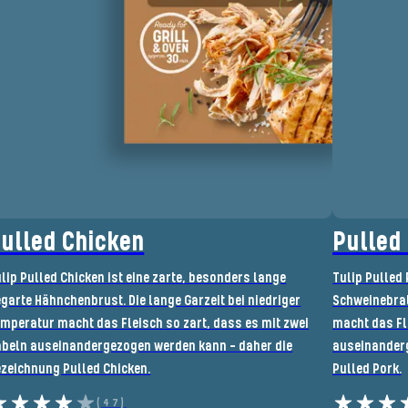
ulled Chicken
Pulled
lip Pulled Chicken ist eine zarte, besonders lange
Tulip Pulled 
garte Hähnchenbrust. Die lange Garzeit bei niedriger
Schweinebrat
mperatur macht das Fleisch so zart, dass es mit zwei
macht das Fl
abeln auseinandergezogen werden kann - daher die
auseinanderg
zeichnung Pulled Chicken.
Pulled Pork.
(47)