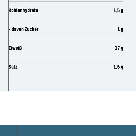
Kohlenhydrate
1,5 g
- davon Zucker
1 g
Eiweiß
17 g
Salz
1,5 g