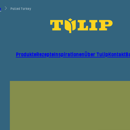
e
Pulled Turkey
Produkte
Rezepte
Inspirationen
Über Tulip
Kontakt
B