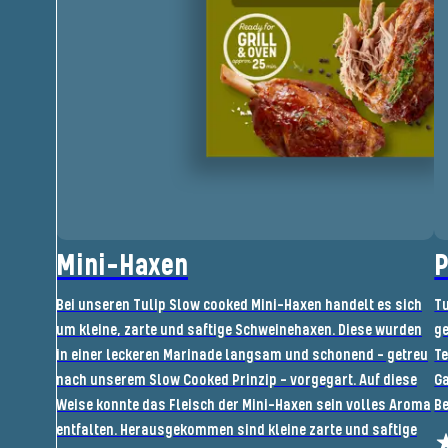
Mini-Haxen
P
Bei unseren Tulip Slow cooked Mini-Haxen handelt es sich
Tu
um kleine, zarte und saftige Schweinehaxen. Diese wurden
ge
in einer leckeren Marinade langsam und schonend - getreu
Te
nach unserem Slow Cooked Prinzip - vorgegart. Auf diese
G
Weise konnte das Fleisch der Mini-Haxen sein volles Aroma
Be
entfalten. Herausgekommen sind kleine zarte und saftige