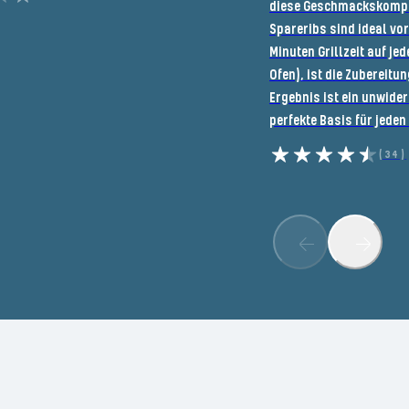
diese Geschmackskompo
Spareribs sind ideal vorb
Minuten Grillzeit auf jed
Ofen), ist die Zubereitu
Ergebnis ist ein unwider
perfekte Basis für jeden
(34)