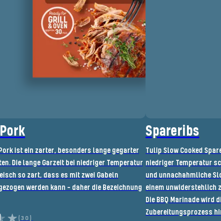
 Pork
Spareribs
Pork ist ein zarter, besonders lange gegarter
Tulip Slow Cooked Spare
en. Die lange Garzeit bei niedriger Temperatur
niedriger Temperatur s
eisch so zart, dass es mit zwei Gabeln
und unnachahmliche Sl
ezogen werden kann - daher die Bezeichnung
einem unwiderstehlich 
Die BBQ Marinade wird d
Zubereitungsprozess hi
(30)