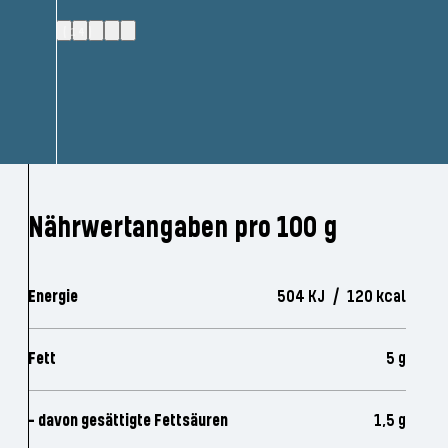
(14)
Nährwertangaben pro 100 g
Energie
504 KJ / 120 kcal
Fett
5 g
- davon gesättigte Fettsäuren
1,5 g