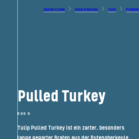
Danish Crown
Unsere Marken
Tulip
Produkt
Pulled Turkey
500 G
Tulip Pulled Turkey ist ein zarter, besonders
lange gegarter Braten aus der Putenoberkeule.