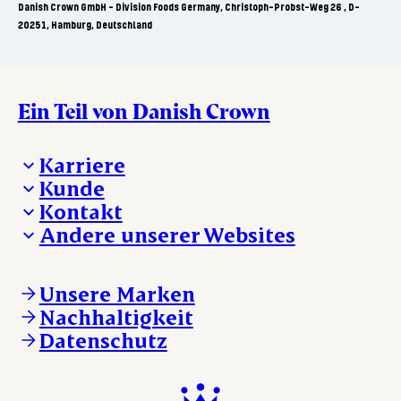
Danish Crown GmbH - Division Foods Germany, Christoph-Probst-Weg 26 , D-
20251, Hamburg, Deutschland
Ein Teil von Danish Crown
Karriere
Kunde
Deine Karriere bei Danish Crown
Kontakt
Aktuelle Jobangebote
Was wir anbieten
Andere unserer Websites
Danish Crown
Lebensmittelsicherheit
Aktuelles und Presse
Verkaufs- und Lieferbedingungen
Beanstandung
Danishcrownprofessional.com
Tierwohl
Whistleblower
DAT-Schaub.com
Unsere Marken
Sonstige Anfragen
ESS-FOOD.com
Nachhaltigkeit
KLS.se
Datenschutz
nordicspoor.com
scanhide.dk
sokolow.pl