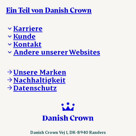
Ein Teil von Danish Crown
Karriere
Kunde
Deine Karriere bei Danish Crown
Kontakt
Aktuelle Jobangebote
Was wir anbieten
Andere unserer Websites
Danish Crown
Lebensmittelsicherheit
Aktuelles und Presse
Verkaufs- und Lieferbedingungen
Beanstandung
Danishcrownprofessional.com
Tierwohl
Whistleblower
DAT-Schaub.com
Unsere Marken
Sonstige Anfragen
ESS-FOOD.com
Nachhaltigkeit
KLS.se
Datenschutz
nordicspoor.com
scanhide.dk
sokolow.pl
Danish Crown Vej 1, DK-8940 Randers