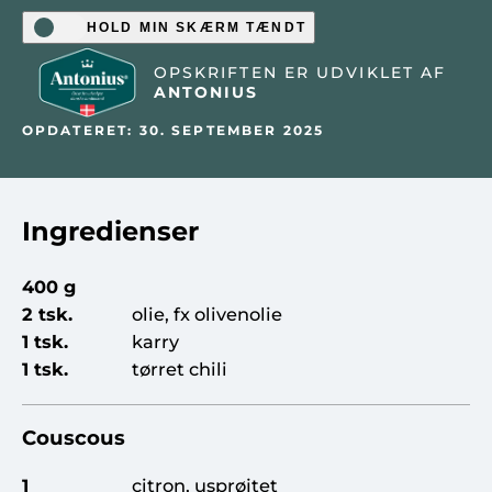
HOLD MIN SKÆRM TÆNDT
OPSKRIFTEN ER UDVIKLET AF
ANTONIUS
OPDATERET: 30. SEPTEMBER 2025
Ingredienser
400 g
2 tsk.
olie, fx olivenolie
1 tsk.
karry
1 tsk.
tørret chili
Couscous
1
citron, usprøjtet