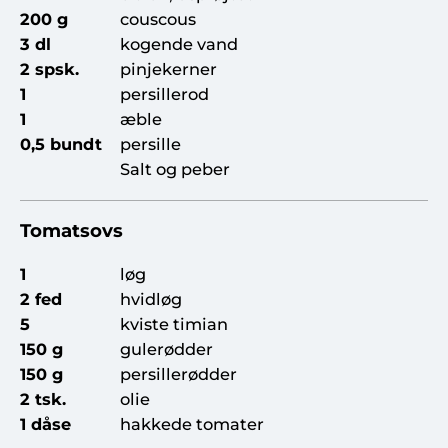
200 g
couscous
3 dl
kogende vand
2 spsk.
pinjekerner
1
persillerod
1
æble
0,5 bundt
persille
Salt og peber
Tomatsovs
1
løg
2 fed
hvidløg
5
kviste timian
150 g
gulerødder
150 g
persillerødder
2 tsk.
olie
1 dåse
hakkede tomater