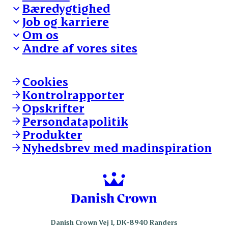
Bæredygtighed
Besøg Danish Crown
Job og karriere
Presse og nyheder
Fra jord til bord
Om os
Reklamationer
Hverdagen
Arbejd med os
Andre af vores sites
Whistleblower
Ansvarlighed og nøgletal
Ledige stillinger
Hvem er vi
Øvrige henvendelser
Mød Danish Crown
Brand og visuel identitet
Andelsejere - gris
Vi går forrest
Andelsejere - kreatur
Cookies
Vores resultater
Danishcrownprofessional.com
Kontrolrapporter
Vores lokationer
DAT-Schaub.com
Opskrifter
Kontakt
ESS-FOOD.com
Persondatapolitik
Fonden Dansk Gastronomi
KLS.se
Produkter
nordicspoor.com
Nyhedsbrev med madinspiration
Scanhide.dk
Sokolow.pl
Danish Crown Vej 1, DK-8940 Randers