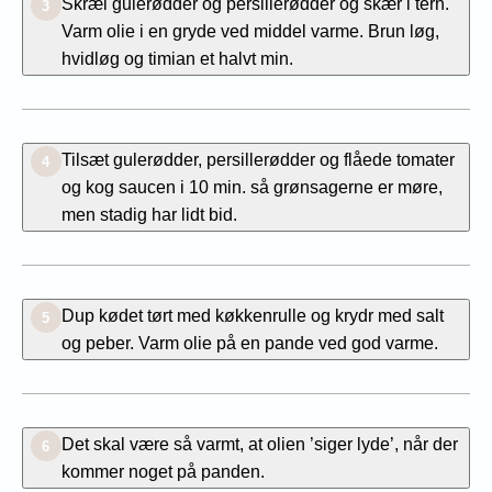
Skræl gulerødder og persillerødder og skær i tern.
3
Varm olie i en gryde ved middel varme. Brun løg,
hvidløg og timian et halvt min.
Tilsæt gulerødder, persillerødder og flåede tomater
4
og kog saucen i 10 min. så grønsagerne er møre,
men stadig har lidt bid.
Dup kødet tørt med køkkenrulle og krydr med salt
5
og peber. Varm olie på en pande ved god varme.
Det skal være så varmt, at olien ’siger lyde’, når der
6
kommer noget på panden.