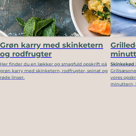
Grøn karry med skinketern
Grille
og rodfrugter
minut
Her finder du en lækker og smagfuld opskrift på
Skinkekød 
grøn karry med skinketern, rodfrugter, spinat og
Grillsæsone
røde linser.
vores opskr
minuttern, 