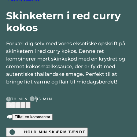
Skinketern i red curry
kokos
Forkæl dig selv med vores eksotiske opskrift på
skinketern i red curry kokos. Denne ret
kombinerer mørt skinkekød med en krydret og
cremet kokosmælkssauce, der er fyldt med
autentiske thailandske smage. Perfekt til at
bringe lidt varme og flair til middagsbordet!
30 MIN.
15 MIN.
(5)
1
Tilføj en kommentar
HOLD MIN SKÆRM TÆNDT