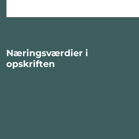
Næringsværdier i
opskriften
Næringsindhold pr.
Næringsind
100 g
person i o
Total antal gram
100
641
Energi (kcal)
119
760