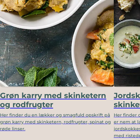
Grøn karry med skinketern
Jords
og rodfrugter
skinke
Her finder du en lækker og smagfuld opskrift på
Her finder 
grøn karry med skinketern, rodfrugter, spinat og
er nem at la
røde linser.
jordskokke
med ristede