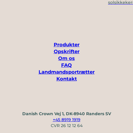
solsikkeker
Produkter
Opskrifter
Om os
FAQ
Landmandsportrætter
Kontakt
Danish Crown Vej 1, DK-8940 Randers SV
+45 8919 1919
CVR 26 12 12 64