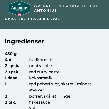
OPSKRIFTEN ER UDVIKLET AF
ANTONIUS
OPDATERET: 10. APRIL 2026
Ingredienser
450 g
4 dl
fuldkornsris
2 spsk.
neutral olie
2 spsk.
red curry paste
1 dåse
kokosmælk
1
rød peberfrugt, skåret i mindre
stykker
2
porrer, skåret i ringe
2 tsk.
fiskesauce
Salt