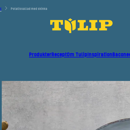
t
Potatissallad med skinka
Produkter
Recept
Om Tulip
Inspiration
Bacone