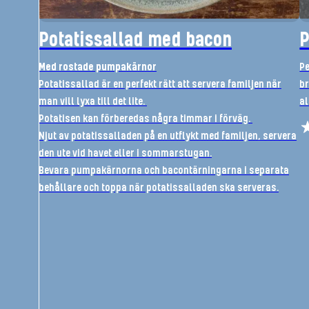
Potatissallad med bacon
P
Med rostade pumpakärnor
Pe
Potatissallad är en perfekt rätt att servera familjen när
br
man vill lyxa till det lite.
al
Potatisen kan förberedas några timmar i förväg.
Njut av potatissalladen på en utflykt med familjen, servera
den ute vid havet eller i sommarstugan.
Bevara pumpakärnorna och bacontärningarna i separata
behållare och toppa när potatissalladen ska serveras.