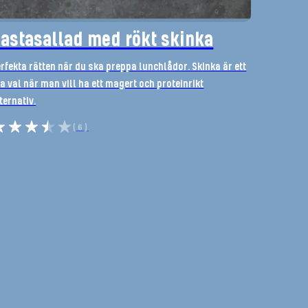
astasallad med rökt skinka
rfekta rätten när du ska preppa lunchlådor. Skinka är ett
a val när man vill ha ett magert och proteinrikt
ternativ.
(6)