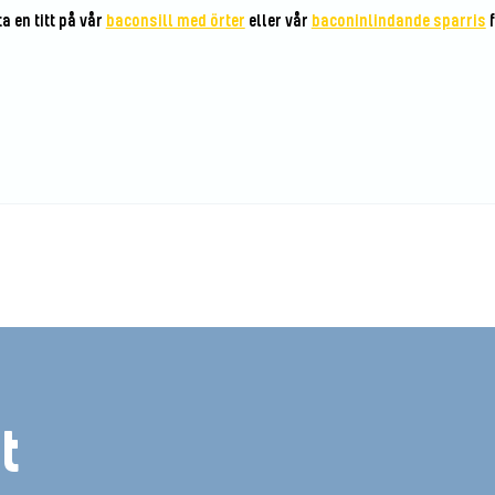
a en titt på vår
baconsill med örter
eller vår
baconinlindande sparris
f
ta recept
t