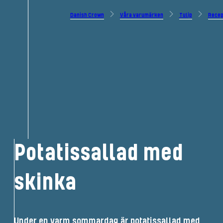
Danish Crown
Våra varumärken
Tulip
Recep
Potatissallad med
skinka
Under en varm sommardag är potatissallad med