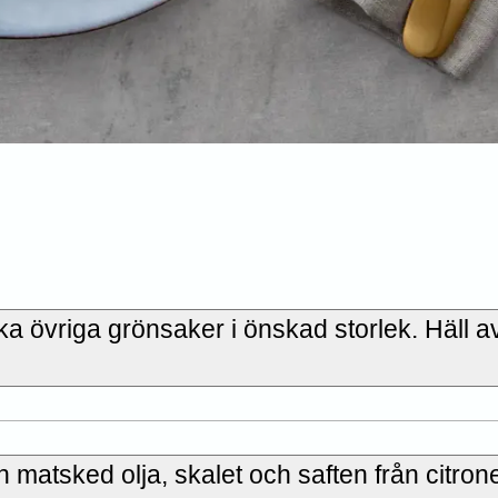
ka övriga grönsaker i önskad storlek. Häll a
matsked olja, skalet och saften från citron