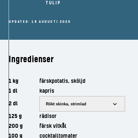
TULIP
UPDATED: 18 AUGUSTI 2025
Ingredienser
1 kg
färskpotatis, sköljd
1 dl
kapris
2 dl
Rökt skinka, strimlad
125 g
rädisor
200 g
färsk vitkål
100 g
cocktailtomater