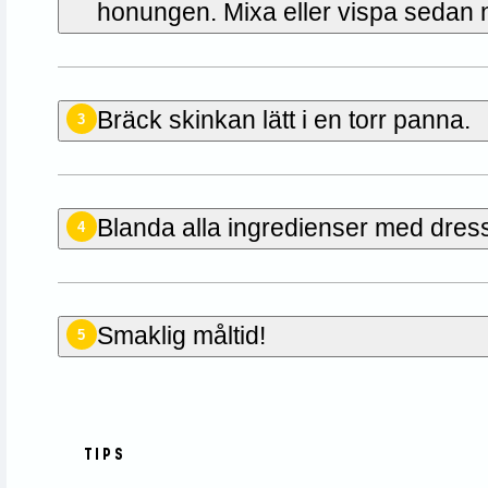
honungen. Mixa eller vispa sedan ne
Bräck skinkan lätt i en torr panna.
3
Blanda alla ingredienser med dres
4
Smaklig måltid!
5
TIPS