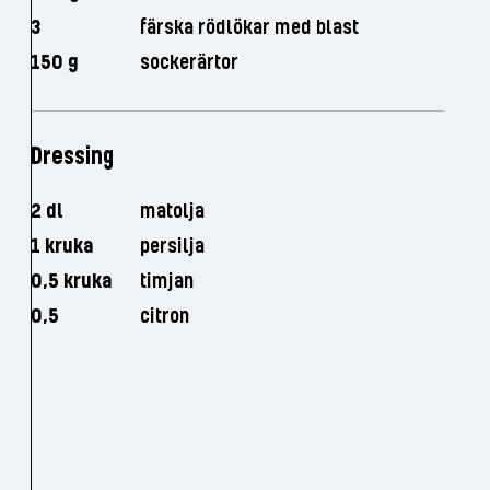
3
färska rödlökar med blast
150 g
sockerärtor
Dressing
2 dl
matolja
1 kruka
persilja
0,5 kruka
timjan
0,5
citron