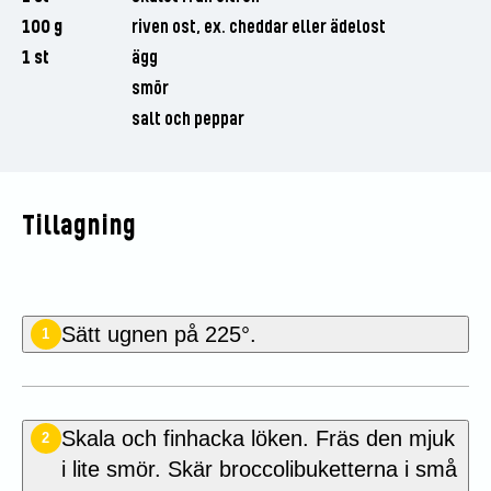
100 g
riven ost, ex. cheddar eller ädelost
1 st
ägg
smör
salt och peppar
Tillagning
Sätt ugnen på 225°.
1
Skala och finhacka löken. Fräs den mjuk
2
i lite smör. Skär broccolibuketterna i små