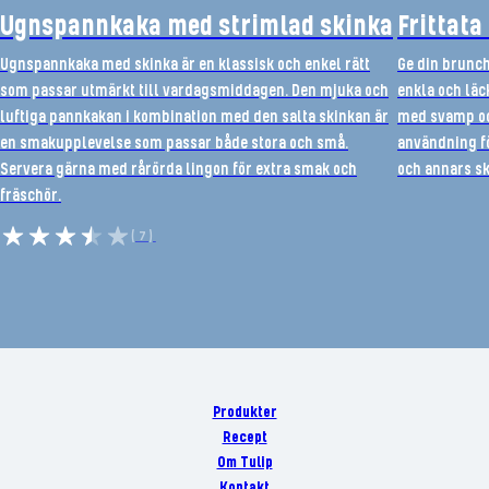
Ugnspannkaka med strimlad skinka
Frittata
Ugnspannkaka med skinka är en klassisk och enkel rätt
Ge din brunc
som passar utmärkt till vardagsmiddagen. Den mjuka och
enkla och läc
luftiga pannkakan i kombination med den salta skinkan är
med svamp och
en smakupplevelse som passar både stora och små.
användning fö
Servera gärna med rårörda lingon för extra smak och
och annars sk
fräschör.
(7)
Produkter
Recept
Om Tulip
Kontakt