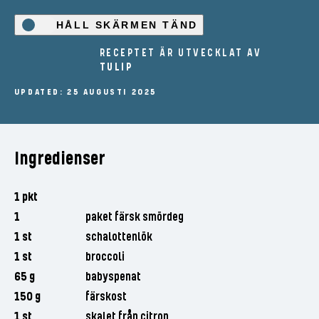
HÅLL SKÄRMEN TÄND
RECEPTET ÄR UTVECKLAT AV
TULIP
UPDATED: 25 AUGUSTI 2025
Ingredienser
1 pkt
1
paket färsk smördeg
1 st
schalottenlök
1 st
broccoli
65 g
babyspenat
150 g
färskost
1 st
skalet från citron