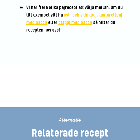
Vi har flera olika pajrecept att välja mellan. Om du
till exempel vill ha
ost- och skinkpaj
,
kantarellpaj
med bacon
eller
ostpaj med bacon
så hittar du
recepten hos oss!
Bli den första att betygsätta detta
recept
Alternativ
Relaterade recept