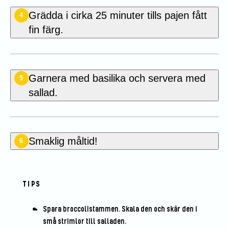
Grädda i cirka 25 minuter tills pajen fått
4
fin färg.
Garnera med basilika och servera med
5
sallad.
Smaklig måltid!
6
TIPS
Spara broccolistammen. Skala den och skär den i
små strimlor till salladen.