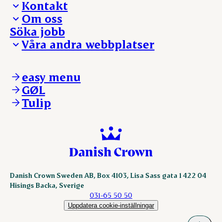
Kontakt
Om oss
Presskontakt – För dig som är journalist
Söka jobb
Reklamation
Vi tar ledningen
Våra andra webbplatser
Visselblåsning
Våra ställen
Danishcrownprofessional.com
DAT-Schaub.com
easy menu
ESS-FOOD.com
GØL
KLS.se
Tulip
nordicspoor.com
scanhide.dk
sokolow.pl
Danish Crown Sweden AB, Box 4103, Lisa Sass gata 1 422 04
Hisings Backa, Sverige
031-65 50 50
Uppdatera cookie-inställningar