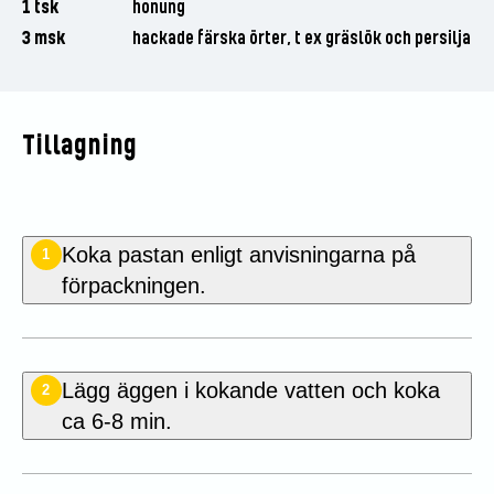
1 tsk
honung
3 msk
hackade färska örter, t ex gräslök och persilja
Tillagning
Koka pastan enligt anvisningarna på
1
förpackningen.
Lägg äggen i kokande vatten och koka
2
ca 6-8 min.