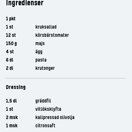
Ingredienser
1 pkt
1 st
kruksallad
12 st
körsbärstomater
150 g
majs
4 st
ägg
6 dl
pasta
2 dl
krutonger
Dressing
1,5 dl
gräddfil
1 st
vitlöksklyfta
2 msk
kallpressad olivolja
1 msk
citronsaft