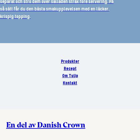
separat och strö dem över salladen strax före servering. På
så sätt får du den bästa smakupplevelsen med en läcker,
krispig topping.
Produkter
Recept
Om Tulip
Kontakt
En del av Danish Crown