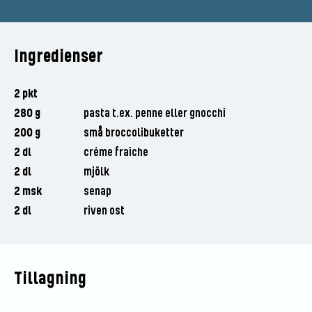
Ingredienser
2 pkt
280 g
pasta t.ex. penne eller gnocchi
200 g
små broccolibuketter
2 dl
créme fraiche
2 dl
mjölk
2 msk
senap
2 dl
riven ost
Tillagning