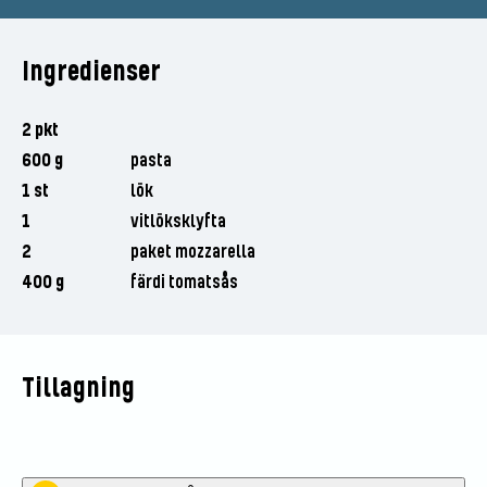
Ingredienser
2 pkt
600 g
pasta
1 st
lök
1
vitlöksklyfta
2
paket mozzarella
400 g
färdi tomatsås
Tillagning