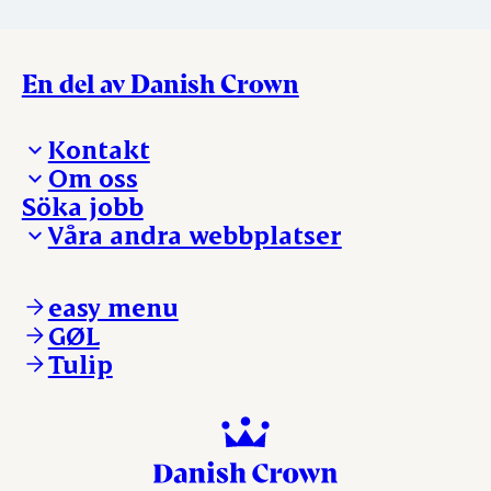
En del av Danish Crown
Kontakt
Om oss
Presskontakt – För dig som är journalist
Söka jobb
Reklamation
Vi tar ledningen
Våra andra webbplatser
Visselblåsning
Våra ställen
Danishcrownprofessional.com
DAT-Schaub.com
easy menu
ESS-FOOD.com
GØL
KLS.se
Tulip
nordicspoor.com
scanhide.dk
sokolow.pl