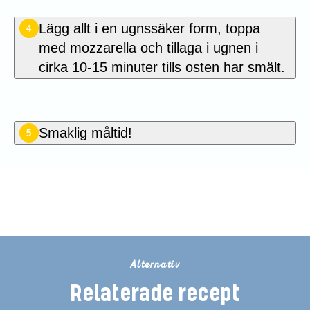
Lägg allt i en ugnssäker form, toppa
4
med mozzarella och tillaga i ugnen i
cirka 10-15 minuter tills osten har smält.
Smaklig måltid!
5
Betygsätt detta recept
Alternativ
Relaterade recept