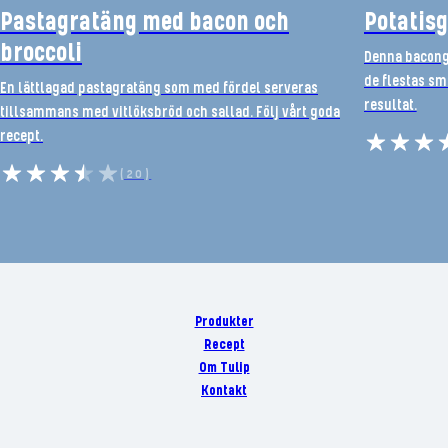
Pastagratäng med bacon och
Potatis
broccoli
Denna bacongr
de flestas sma
En lättlagad pastagratäng som med fördel serveras
resultat.
tillsammans med vitlöksbröd och sallad. Följ vårt goda
recept.
(20)
Produkter
Recept
Om Tulip
Kontakt