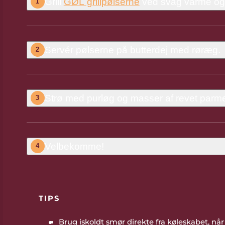
Grill
GØL grillpølserne
ved svag varme og s
1
Servér pølserne på butterdej med røræg.
2
Strø med purløg og masser af revet parm
3
Velbekomme!
4
TIPS
Brug iskoldt smør direkte fra køleskabet, nå