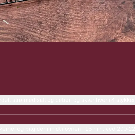
det, strø med salt og peber, og skær hver i 4 stykker
tykkerne, og bag dem midt i ovnen i 15 min. ved 200-2