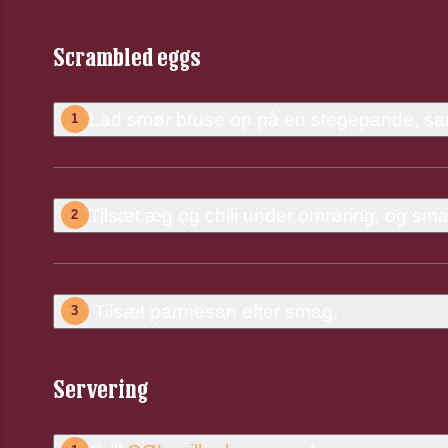
Scrambled eggs
Lad smør bruse op på en stegepande, sam
1
Tilsæt æg og chili under omrøring, og smag
2
Tilsæt parmesan efter smag.
3
Servering