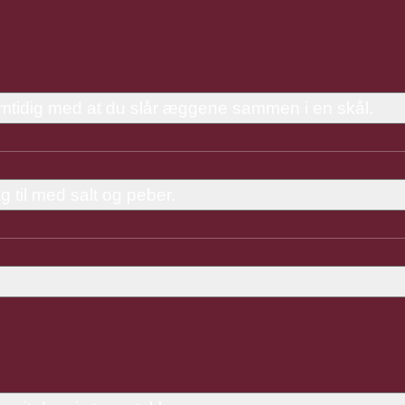
tidig med at du slår æggene sammen i en skål.
 til med salt og peber.