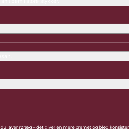
nit dem i store stykker.
esan.
r du laver røræg – det giver en mere cremet og blød konsisten