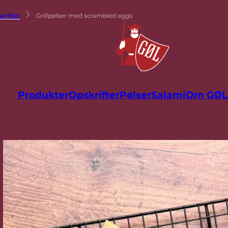
krifter
Grillpølser med scrambled eggs
Produkter
Opskrifter
Pølser
Salami
Om GØL