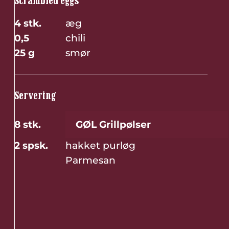
4 stk.
æg
0,5
chili
25 g
smør
Servering
8 stk.
GØL Grillpølser
2 spsk.
hakket purløg
Parmesan