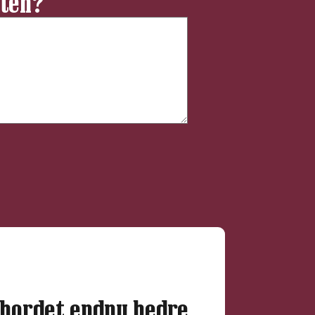
ften?
bordet endnu bedre