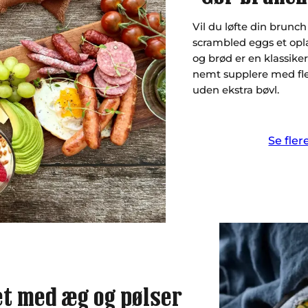
Vil du løfte din brunch 
scrambled eggs et opl
og brød er en klassiker
nemt supplere med fler
uden ekstra bøvl.
Se fler
et med æg og pølser