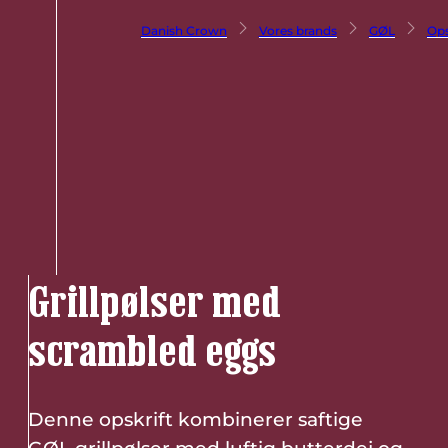
Danish Crown
Vores brands
GØL
Ops
Grillpølser med
scrambled eggs
Denne opskrift kombinerer saftige