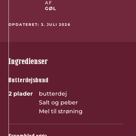
AF
GØL
OPDATERET: 3. JULI 2026
Ingredienser
Butterdejsbund
2 plader
butterdej
Salt og peber
Mel til strøning
Scrambled eggs