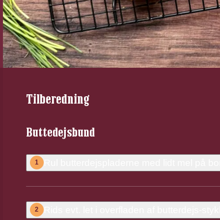
Tilberedning
Buttedejsbund
Rul butterdejspladerne med lidt mel på bor
1
Rids evt. let i overfladen af butterdejs-s
2