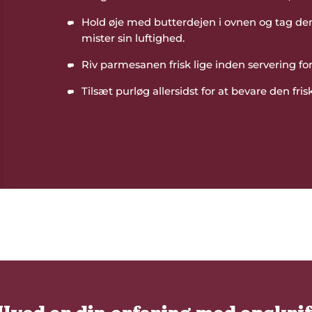
Hold øje med butterdejen i ovnen og tag den 
mister sin luftighed.
Riv parmesanen frisk lige inden servering f
Tilsæt purløg allersidst for at bevare den fr
den første til at bedømme denne