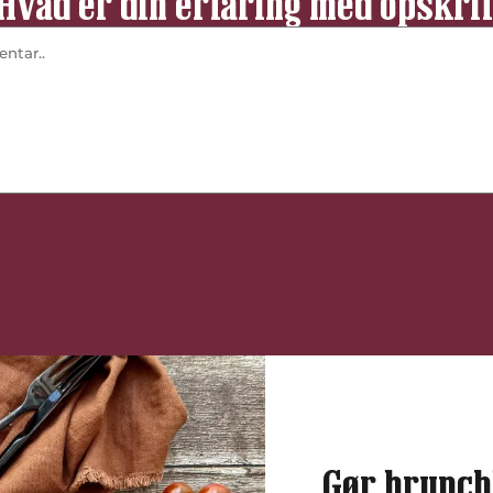
Hvad er din erfaring med opskri
Gør brunch