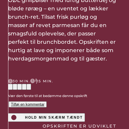
GØL grillpølser med luftig butterdej og
bløde røræg – en uventet og lækker
brunch-ret. Tilsat frisk purløg og
masser af revet parmesan får du en
smagsfuld oplevelse, der passer
perfekt til brunchbordet. Opskriften er
hurtig at lave og imponerer både som
hverdagsmorgenmad og til gæster.
30 MIN.
15 MIN.
Vær den første til at bedømme denne opskrift
Tilføj en kommentar
HOLD MIN SKÆRM TÆNDT
OPSKRIFTEN ER UDVIKLET