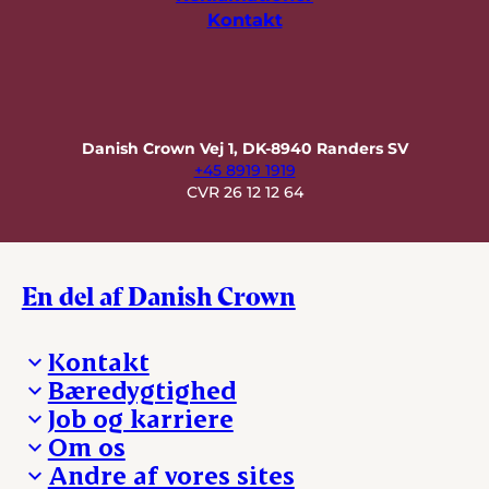
Kontakt
Danish Crown Vej 1, DK-8940 Randers SV
+45 8919 1919
CVR 26 12 12 64
En del af Danish Crown
Kontakt
Bæredygtighed
Besøg Danish Crown
Job og karriere
Presse og nyheder
Fra jord til bord
Om os
Reklamationer
Hverdagen
Arbejd med os
Andre af vores sites
Whistleblower
Ansvarlighed og nøgletal
Ledige stillinger
Hvem er vi