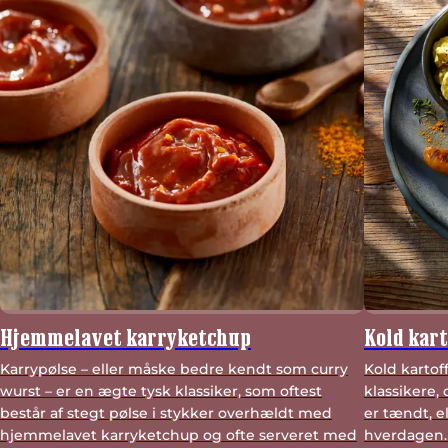
Hjemmelavet karryketchup
Kold kart
Karrypølse – eller måske bedre kendt som curry
Kold kartof
wurst – er en ægte tysk klassiker, som oftest
klassikere, 
består af stegt pølse i stykker overhældt med
er tændt, el
hjemmelavet karryketchup og ofte serveret med
hverdagen.