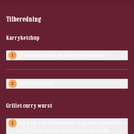
Tilberedning
Karryketchup
Vend ketchup med de øvrige ingredienser.
1
Smag til med salt.
2
Grillet curry wurst
Snit 4 stk. GØL Frankfurtere diagonalt i skindet for
1
hver 1 ½ cm og grill nænsomt ved lav varme.