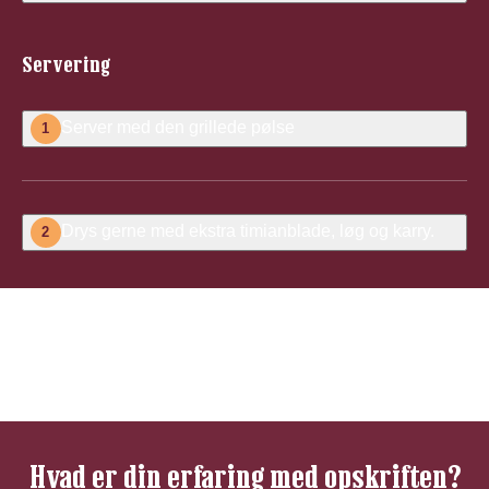
Servering
Server med den grillede pølse
1
Drys gerne med ekstra timianblade, løg og karry.
2
Vær den første til at bedømme denne
opskrift
Hvad er din erfaring med opskriften?