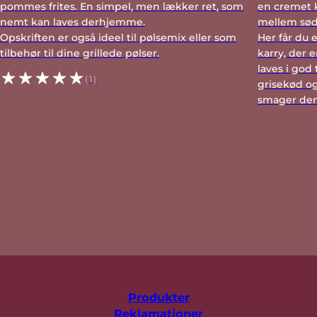
pommes frites. En simpel, men lækker ret, som
en cremet 
nemt kan laves derhjemme.
mellem sød
Opskriften er også ideel til pølsemix eller som
Her får du 
tilbehør til dine grillede pølser.
karry, der 
laves i god 
(1)
grisekød og 
smager den
Produkter
Reklamationer