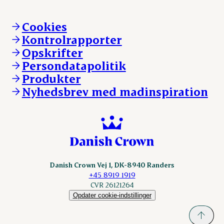
Øvrige henvendelser
Mød Danish Crown
Brand og visuel identitet
Andelsejere - gris
Vi går forrest
Andelsejere - kreatur
Cookies
Vores resultater
Danishcrownprofessional.com
Kontrolrapporter
Vores lokationer
DAT-Schaub.com
Opskrifter
Kontakt
ESS-FOOD.com
Persondatapolitik
Fonden Dansk Gastronomi
KLS.se
Produkter
nordicspoor.com
Nyhedsbrev med madinspiration
Scanhide.dk
Sokolow.pl
Danish Crown Vej 1, DK-8940 Randers
+45 8919 1919
CVR 26121264
Opdater cookie-indstillinger