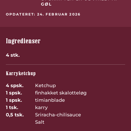
GØL
OPDATERET: 24. FEBRUAR 2026
Ingredienser
4 stk.
Karryketchup
4 spsk.
Ketchup
1 spsk.
finhakket skalotteløg
1 spsk.
timianblade
1 tsk.
karry
0,5 tsk.
Sriracha-chilisauce
Salt