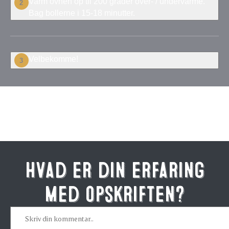
Varm ovnen op til 200 grader over- / undervarme.
2
Bag bollerne i 15-18 minutter.
Velbekomme!
3
Bedøm denne opskrift
Hvad er din erfaring
med opskriften?