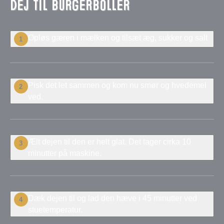
Dej til burgerboller
Opløs gæren i mælken og tilsæt æg, sukker og salt
1
Pisk det let sammen og kom nu smør og hvedemel
2
ved.
Ælt dejen til den er helt glat. Det tager cirka 10
3
minutter på maskine.
Dæk dejen til og lad den hæve i 45 minutter ved
4
stuetemperatur.