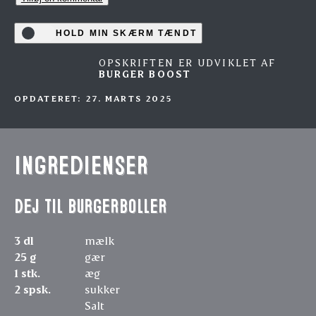
HOLD MIN SKÆRM TÆNDT
OPSKRIFTEN ER UDVIKLET AF
BURGER BOOST
OPDATERET: 27. MARTS 2025
Ingredienser
Dej til burgerboller
3 dl
mælk
25 g
gær
1 stk.
æg
2 spsk.
sukker
Salt