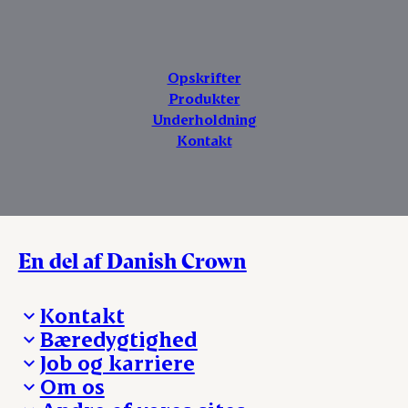
Opskrifter
Produkter
Underholdning
Kontakt
En del af Danish Crown
Kontakt
Bæredygtighed
Besøg Danish Crown
Job og karriere
Presse og nyheder
Fra jord til bord
Om os
Reklamationer
Hverdagen
Arbejd med os
Whistleblower