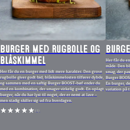
Burger med rugbolle og
Burge
blåskimmel
Her får du en
måde. Den bl
Her får du en burger med lidt mere karakter. Den grove
smag, der pa
rugbolle giver godt bid, blåskimmelosten tilfører dybde,
Burger BOOST
og sammen med en saftig Burger BOOST‑bøf ender du
En burger, der
med en kombination, der smager virkelig godt. En oplagt
variation på 
burger, når du har lyst til noget, der er nemt at lave –
men stadig skiller sig ud fra hverdagen.
(1)