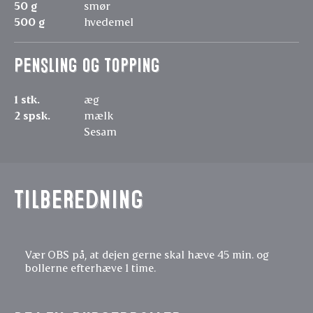
50 g
smør
500 g
hvedemel
Pensling og topping
1 stk.
æg
2 spsk.
mælk
Sesam
Tilberedning
Vær OBS på, at dejen gerne skal hæve 45 min. og
bollerne efterhæve 1 time.