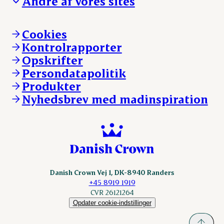
Andre af vores sites
Ansvarlighed og nøgletal
Ledige stillinger
Hvem er vi
Øvrige henvendelser
Mød Danish Crown
Brand og visuel identitet
Andelsejere - gris
Vi går forrest
Andelsejere - kreatur
Cookies
Vores resultater
Danishcrownprofessional.com
Kontrolrapporter
Vores lokationer
DAT-Schaub.com
Opskrifter
Kontakt
ESS-FOOD.com
Persondatapolitik
Fonden Dansk Gastronomi
KLS.se
Produkter
nordicspoor.com
Nyhedsbrev med madinspiration
Scanhide.dk
Sokolow.pl
Danish Crown Vej 1, DK-8940 Randers
+45 8919 1919
CVR 26121264
Opdater cookie-indstillinger