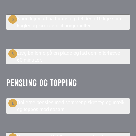
Kom dejen ud på bordet og del den i 10 lige store
5
kugler og form dem til burgerboller.
Læg bollerne på en plade og lad dem efterhæve i
6
60 minutter.
Pensling og topping
Bollerne pensles med sammenpisket æg og mælk
1
og toppes med sesam.