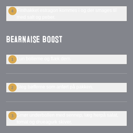
Finthakket estragon kommes i og der smages til
4
med salt og peber.
Bearnaise BOOST
Lun bollerne og flæk dem.
1
Steg bøfferne som anført på pakken.
2
Smør underbollen med sennep, læg herpå salat,
3
tomat og drueagurk skiver.