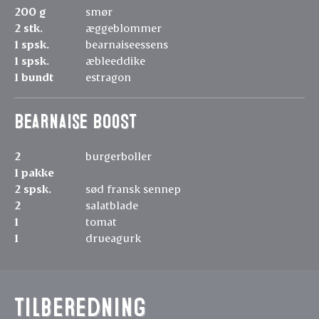
200 g
smør
2 stk.
æggeblommer
1 spsk.
bearnaiseessens
1 spsk.
æbleeddike
1 bundt
estragon
Bearnaise BOOST
2
burgerboller
1 pakke
2 spsk.
sød fransk sennep
2
salatblade
1
tomat
1
drueagurk
Tilberedning