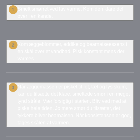
Smelt smørret ved lav varme. Kom den klare del
1
over i en kande.
Kom æggeblommer, eddike og bearnaiseessens i
2
en skål over et vandbad. Pisk konstant mens der
varmes.
Når æggemassen er pisket til let, tæt og lys skum,
3
kan du tilsætte det klare, smeltede smør i en meget
tynd stråle. Vær forsigtig i starten. Bliv ved med at
piske hele tiden. Jo mere smør du tilsætter, det
tykkere bliver bearnaisen. Når konsistensen er god,
tages skålen af varmen.