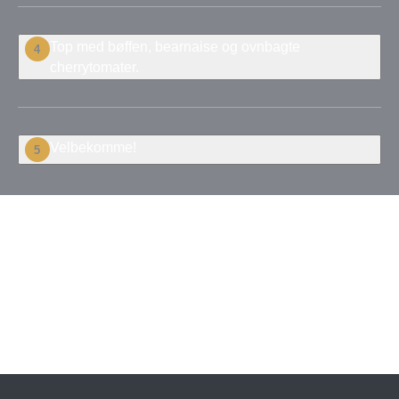
Top med bøffen, bearnaise og ovnbagte
4
cherrytomater.
Velbekomme!
5
Vær den første til at
bedømme denne
opskrift