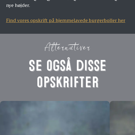
nye højder.
Find vores opskrift på hjemmelavede burgerboller her
Alternativer
Se også disse
opskrifter