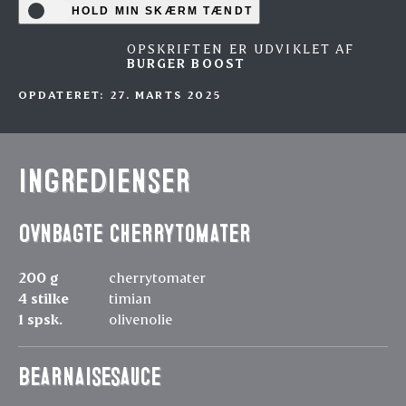
HOLD MIN SKÆRM TÆNDT
OPSKRIFTEN ER UDVIKLET AF
BURGER BOOST
OPDATERET: 27. MARTS 2025
Ingredienser
Ovnbagte cherrytomater
200 g
cherrytomater
4 stilke
timian
1 spsk.
olivenolie
Bearnaisesauce