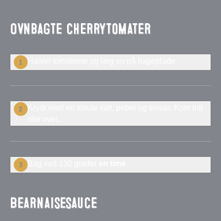
Ovnbagte cherrytomater
Halver tomaterne og læg en på bageplade.
1
Krydr med en smule salt, peber og timian. Kom lidt
2
olie over.
Bag ved 130 grader
en time
.
3
Bearnaisesauce