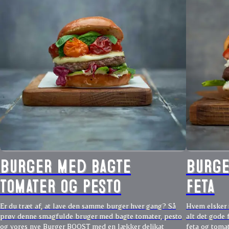
Burger med bagte
Burge
tomater og pesto
feta
Er du træt af, at lave den samme burger hver gang? Så
Hvem elsker 
prøv denne smagfulde bruger med bagte tomater, pesto
alt det gode f
og vores nye Burger BOOST med en lækker delikat
feta og tomat