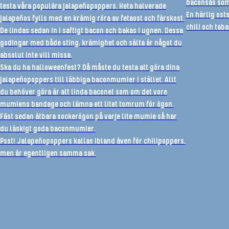
baconsås som 
testa våra populära jalapeñopoppers. Heta halverade
En härlig ost
jalapeños fylls med en krämig röra av fetaost och färskost.
chili och tab
De lindas sedan in i saftigt bacon och bakas i ugnen. Dessa
godingar med både sting, krämighet och sälta är något du
absolut inte vill missa.
Ska du ha halloweenfest? Då måste du testa att göra dina
jalapeñopoppers till läbbiga baconmumier i stället. Allt
du behöver göra är att linda baconet som om det vore
mumiens bandage och lämna ett litet tomrum för ögon.
Fäst sedan ätbara sockerögon på varje lite mumie så har
du läskigt goda baconmumier.
Psst! Jalapeñopoppers kallas ibland även för chilipoppers,
men är egentligen samma sak.