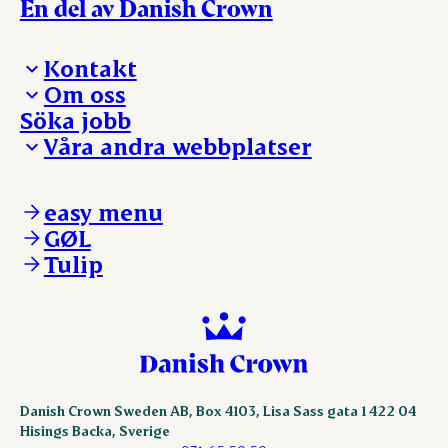
En del av Danish Crown
Kontakt
Om oss
Presskontakt – För dig som är journalist
Söka jobb
Reklamation
Vi tar ledningen
Våra andra webbplatser
Visselblåsning
Våra ställen
Danishcrownprofessional.com
DAT-Schaub.com
easy menu
ESS-FOOD.com
GØL
KLS.se
Tulip
nordicspoor.com
scanhide.dk
sokolow.pl
Danish Crown Sweden AB, Box 4103, Lisa Sass gata 1 422 04
Hisings Backa, Sverige