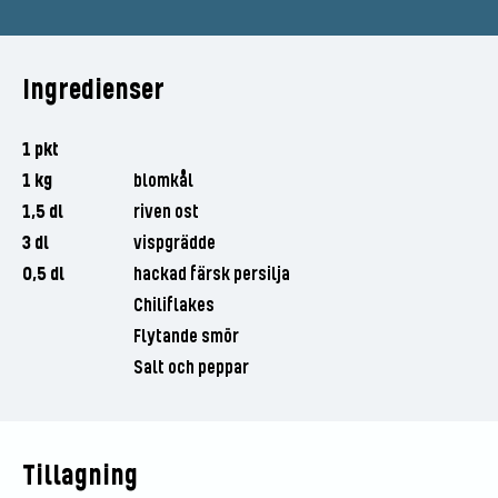
Ingredienser
1 pkt
1 kg
blomkål
1,5 dl
riven ost
3 dl
vispgrädde
0,5 dl
hackad färsk persilja
Chiliflakes
Flytande smör
Salt och peppar
Tillagning