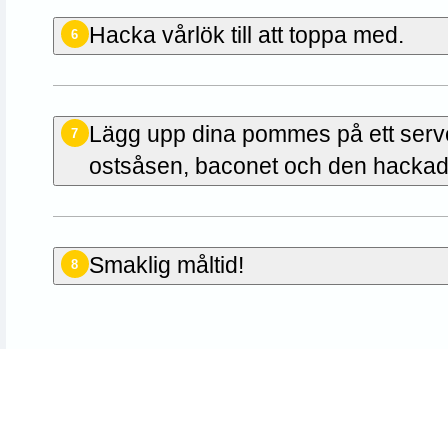
Hacka vårlök till att toppa med.
6
Lägg upp dina pommes på ett serve
7
ostsåsen, baconet och den hackade 
Smaklig måltid!
8
den första att betygsätta det