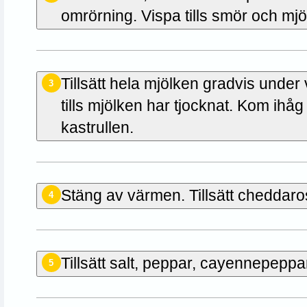
omrörning. Vispa tills smör och m
Tillsätt hela mjölken gradvis unde
3
tills mjölken har tjocknat. Kom ihåg
kastrullen.
Stäng av värmen. Tillsätt cheddaros
4
Tillsätt salt, peppar, cayennepeppa
5