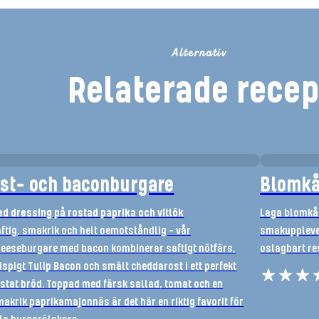
Alternativ
Relaterade recep
st- och baconburgare
Blomkå
d dressing på rostad paprika och vitlök
Laga blomkå
ftig, smakrik och helt oemotståndlig – vår
smakupplevel
eeseburgare med bacon kombinerar saftigt nötfärs,
oslagbart res
ispigt Tulip Bacon och smält cheddarost i ett perfekt
stat bröd. Toppad med färsk sallad, tomat och en
akrik paprikamajonnäs är det här en riktig favorit för