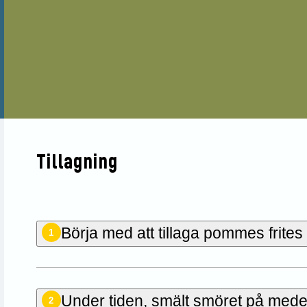
Tillagning
Börja med att tillaga pommes frites
1
Under tiden, smält smöret på medelh
2