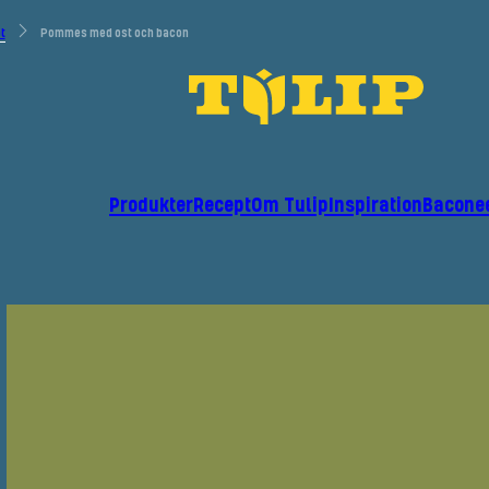
t
Pommes med ost och bacon
Produkter
Recept
Om Tulip
Inspiration
Bacone