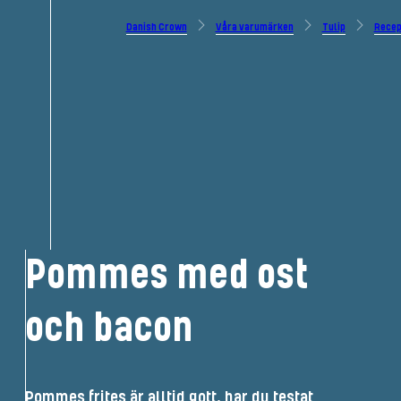
Danish Crown
Våra varumärken
Tulip
Recep
Pommes med ost
och bacon
Pommes frites är alltid gott, har du testat