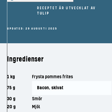
RECEPTET ÄR UTVECKLAT AV
TULIP
UPDATED: 29 AUGUSTI 2025
Ingredienser
1 kg
Frysta pommes frites
75 g
Bacon, skivat
30 g
Smör
20 g
Mjöl