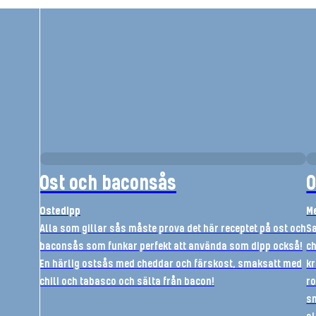
Ost och baconsås
O
Ostedipp
Me
Alla som gillar sås måste prova det här receptet på ost och
Sa
baconsås som funkar perfekt att använda som dipp också!
ch
En härlig ostsås med cheddar och färskost, smaksatt med
kr
chili och tabasco och sälta från bacon!
ro
sm