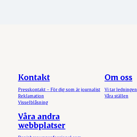
Kontakt
Om oss
Presskontakt – För dig som är journalist
Vi tar ledningen
Reklamation
Våra ställen
Visselblåsning
Våra andra
webbplatser