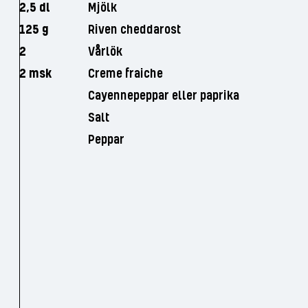
2,5 dl
Mjölk
125 g
Riven cheddarost
2
Vårlök
2 msk
Creme fraiche
Cayennepeppar eller paprika
Salt
Peppar