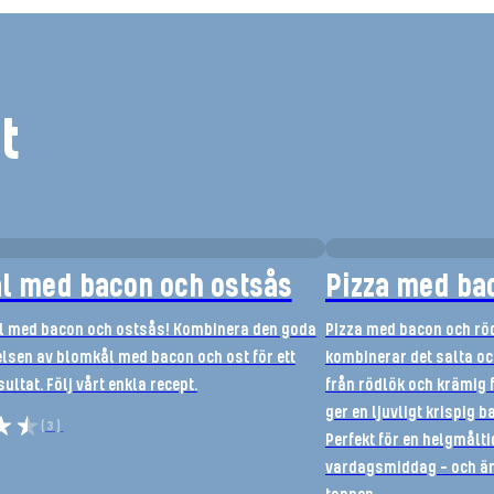
t
l med bacon och ostsås
Pizza med ba
l med bacon och ostsås! Kombinera den goda
Pizza med bacon och rö
sen av blomkål med bacon och ost för ett
kombinerar det salta o
ultat. Följ vårt enkla recept.
från rödlök och krämig 
ger en ljuvligt krispig 
(3)
Perfekt för en helgmålti
vardagsmiddag – och än