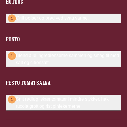
HOTDOG
Grill pølser og brød ved svag varme.
1
PESTO
Blend alle ingredienserne sammen og smag til med
1
salt og citronsaft.
PESTO TOMATSALSA
Snit rødløg, skær tomater i mindre stykker, hak
1
rucola groft og rist pinjekernerne.