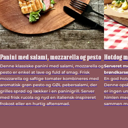
Panini med salami, mozzarella og pesto
Hotdog me
Denne klassiske panini med salami, mozzarella og
Serveret m
pesto er enkel at lave og fuld af smag. Frisk
brøndkars
mozzarella og saftige tomater kombineres med
En god hotd
aromatisk grøn pesto og GØL pebersalami, der
Denne opsk
grilles sprød og lækker i en paninigrill. Server
er ingen un
med frisk rucola og nyd en italiensk-inspireret
himlen med
frokost eller en hurtig aftensmad.
sammen med