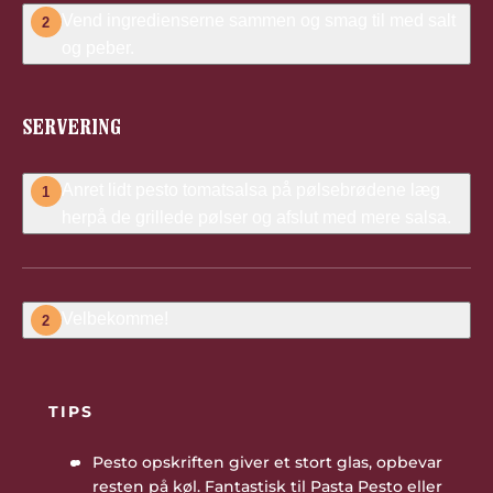
Vend ingredienserne sammen og smag til med salt
2
og peber.
SERVERING
Anret lidt pesto tomatsalsa på pølsebrødene læg
1
herpå de grillede pølser og afslut med mere salsa.
Velbekomme!
2
TIPS
Pesto opskriften giver et stort glas, opbevar
resten på køl. Fantastisk til Pasta Pesto eller