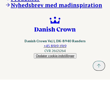
nordicspoor.com
Nyhedsbrev med madinspiration
Scanhide.dk
Sokolow.pl
Danish Crown Vej 1, DK-8940 Randers
+45 8919 1919
CVR 26121264
Opdater cookie-indstillinger