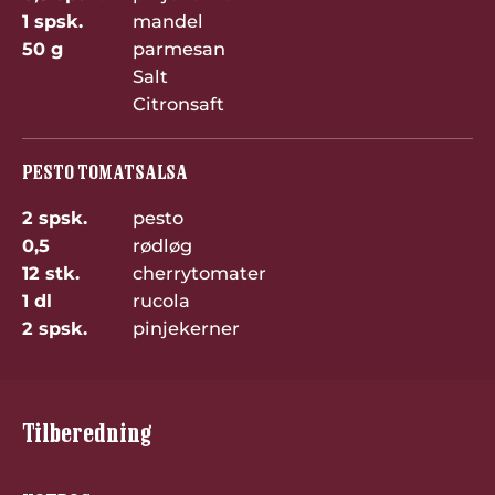
1 spsk.
mandel
50 g
parmesan
Salt
Citronsaft
PESTO TOMATSALSA
2 spsk.
pesto
0,5
rødløg
12 stk.
cherrytomater
1 dl
rucola
2 spsk.
pinjekerner
Tilberedning