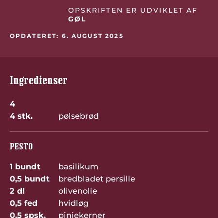
OPSKRIFTEN ER UDVIKLET AF
GØL
OPDATERET: 6. AUGUST 2025
Ingredienser
4
4 stk.
pølsebrød
PESTO
1 bundt
basilikum
0,5 bundt
bredbladet persille
2 dl
olivenolie
0,5 fed
hvidløg
0,5 spsk.
pinjekerner