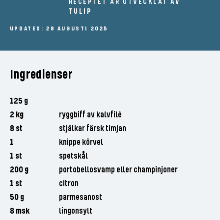
RECEPTET ÄR UTVECKLAT AV
TULIP
UPDATED: 28 AUGUSTI 2025
Ingredienser
125 g
2 kg
ryggbiff av kalvfilé
8 st
stjälkar färsk timjan
1
knippe körvel
1 st
spetskål
200 g
portobellosvamp eller champinjoner
1 st
citron
50 g
parmesanost
8 msk
lingonsylt