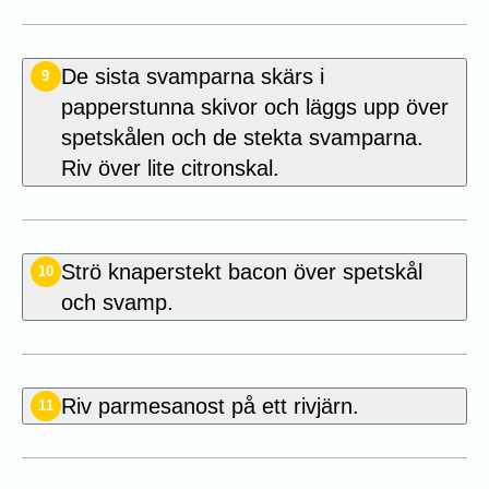
De sista svamparna skärs i
9
papperstunna skivor och läggs upp över
spetskålen och de stekta svamparna.
Riv över lite citronskal.
Strö knaperstekt bacon över spetskål
10
och svamp.
Riv parmesanost på ett rivjärn.
11