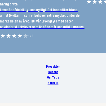
härlig gryta.
Lever är både billigt och nyttigt. Det innehåller bland
annat D-vitamin som vi behöver extra mycket under den
mörka delen av året. Till vår levergryta med bacon
använder vi kalvlever som är både mör och mild i smaken.
(3)
Produkter
Recept
Om Tulip
Kontakt