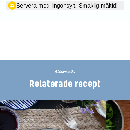
Servera med lingonsylt. Smaklig måltid!
12
Bli den första att betygsätta detta
recept
Alternativ
Relaterade recept