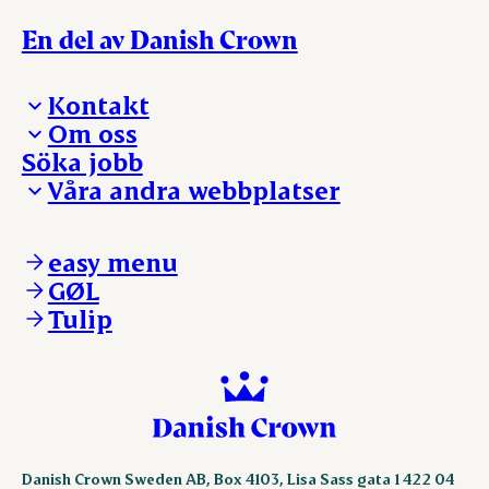
En del av Danish Crown
Kontakt
Om oss
Presskontakt – För dig som är journalist
Söka jobb
Reklamation
Vi tar ledningen
Våra andra webbplatser
Visselblåsning
Våra ställen
Danishcrownprofessional.com
DAT-Schaub.com
easy menu
ESS-FOOD.com
GØL
KLS.se
Tulip
nordicspoor.com
scanhide.dk
sokolow.pl
Danish Crown Sweden AB, Box 4103, Lisa Sass gata 1 422 04